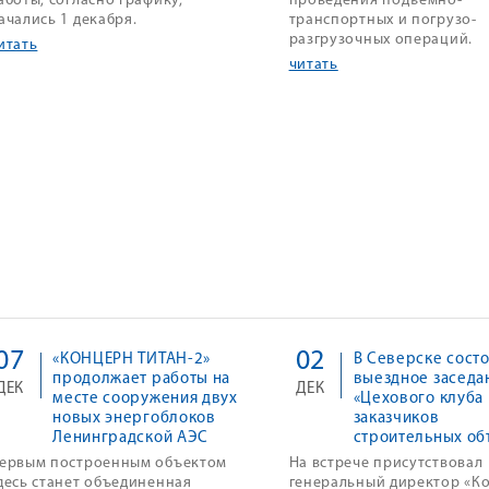
аботы, согласно графику,
проведения подъёмно-
ачались 1 декабря.
транспортных и погрузо-
разгрузочных операций.
итать
читать
07
02
«КОНЦЕРН ТИТАН-2»
В Северске сост
продолжает работы на
выездное заседа
ДЕК
ДЕК
месте сооружения двух
«Цехового клуба
новых энергоблоков
заказчиков
Ленинградской АЭС
строительных об
ервым построенным объектом
На встрече присутствовал
десь станет объединенная
генеральный директор «К