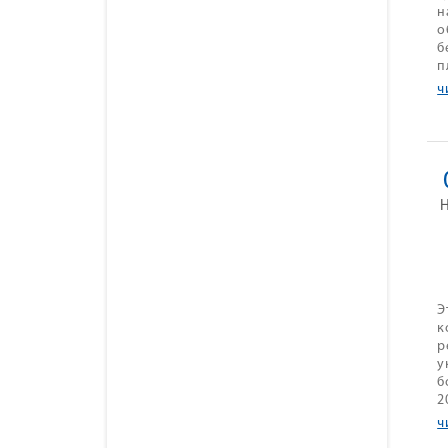
н
о
б
п
ч
Э
к
р
у
б
2
ч