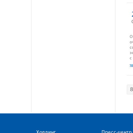
О
о
с
э
с
ч
Холдинг
Пресс-центр