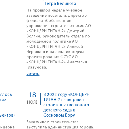
Петра Великого
На прошлой неделе учебное
заведение посетили: директор
филиала «Собственное
управление строительством» АО
«КОНЦЕРН ТИТАН-2» Дмитрий
Волгин, руководитель отдела по
молодежной политике АО
«КОНЦЕРН ТИТАН-2» Алексей
Червяков и начальник отдела
проектирования ФСУС АО
«КОНЦЕРН ТИТАН-2» Анастасия
Глазунова.
читать
18
оялось
В 2022 году «КОНЦЕРН
ние
ТИТАН-2» завершил
НОЯБ
строительство нового
детского сада в
ъектов»
Сосновом Бору
Заказчиком строительства
онцерна
выступила администрация города.