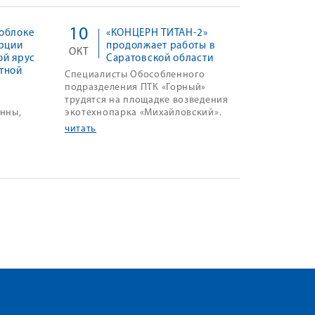
10
облоке
«КОНЦЕРН ТИТАН-2»
урции
продолжает работы в
ОКТ
ой ярус
Саратовской области
тной
Специалисты Обособленного
подразделения ПТК «Горный»
трудятся на площадке возведения
онны,
экотехнопарка «Михайловский».
читать