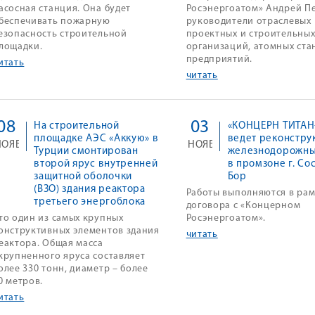
асосная станция. Она будет
Росэнергоатом» Андрей Пе
беспечивать пожарную
руководители отраслевых
езопасность строительной
проектных и строительны
лощадки.
организаций, атомных ста
предприятий.
итать
читать
08
03
На строительной
«КОНЦЕРН ТИТАН
площадке АЭС «Аккую» в
ведет реконстру
НОЯБ
НОЯБ
Турции смонтирован
железнодорожны
второй ярус внутренней
в промзоне г. С
защитной оболочки
Бор
(ВЗО) здания реактора
Работы выполняются в рам
третьего энергоблока
договора с «Концерном
то один из самых крупных
Росэнергоатом».
онструктивных элементов здания
читать
еактора. Общая масса
крупненного яруса составляет
олее 330 тонн, диаметр – более
0 метров.
итать