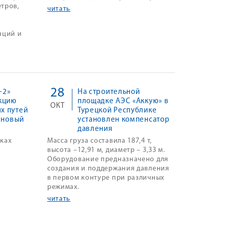
тров,
читать
х
нций и
28
-2»
На строительной
кцию
площадке АЭС «Аккую» в
ОКТ
х путей
Турецкой Республике
основый
установлен компенсатор
давления
ках
Масса груза составила 187,4 т,
высота –12,91 м, диаметр – 3,33 м.
Оборудование предназначено для
создания и поддержания давления
в первом контуре при различных
режимах.
читать