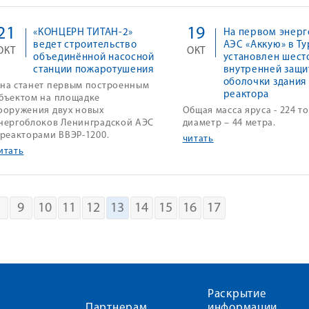
21
19
«КОНЦЕРН ТИТАН-2»
На первом энерг
ведет строительство
АЭС «Аккую» в Т
ОКТ
ОКТ
объединённой насосной
установлен шест
станции пожаротушения
внутренней защи
оболочки здания
на станет первым построенным
реактора
бъектом на площадке
ооружения двух новых
Общая масса яруса - 224 т
нергоблоков Ленинградской АЭС
диаметр – 44 метра.
 реакторами ВВЭР-1200.
читать
итать
8
9
10
11
12
13
14
15
16
17
Раскрытие
Партнерам
информации