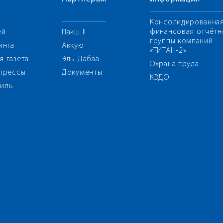
Консолидированна
финансовая отчётн
ей
Пакш II
группы компаний
инга
Аккую
«ТИТАН-2»
я газета
Эль-Дабаа
Охрана труда
 прессы
Документы
КЭДО
иль