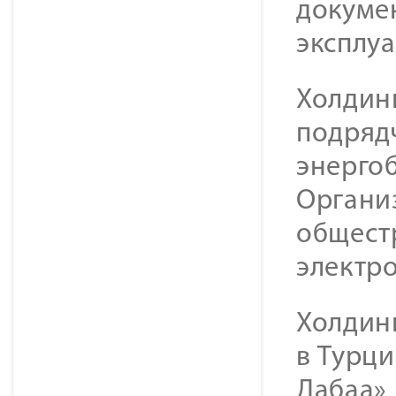
докуме
эксплу
Холдин
подряд
энерго
Органи
общест
электр
Холдинг
в Турци
Дабаа» 