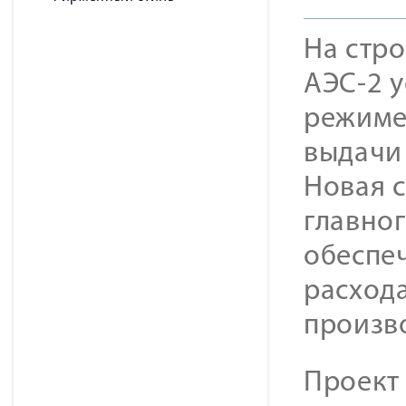
На стр
АЭС-2 
режиме
выдачи
Новая 
главно
обеспеч
расход
произв
Проект 