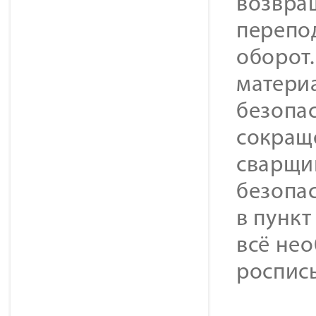
возвра
перепод
оборот
матери
безопас
сокращ
сварщи
безопас
в пунк
всё не
роспись