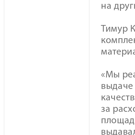
на дру
Тимур 
компле
матери
«Мы ре
выдаче
качеств
за рас
площад
выдава