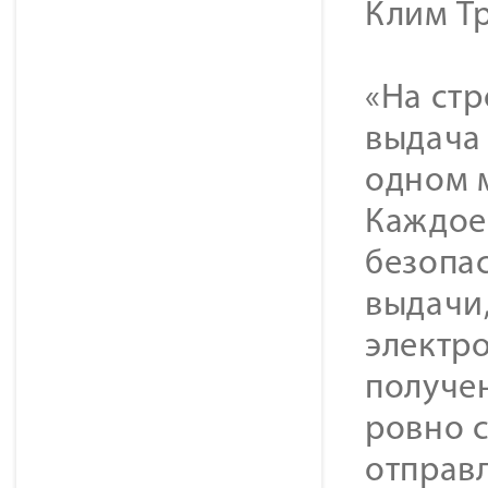
Клим Т
«На ст
выдача 
одном м
Каждое 
безопас
выдачи
электро
получе
ровно с
отправл