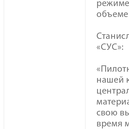
режиме
объеме
Станис
«СУС»:
«Пилот
нашей 
центра
матери
свою в
время 