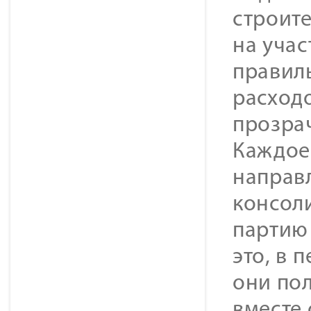
строит
на учас
правиль
расход
прозра
Каждое
направл
консол
партию
это, в 
они по
вместе 