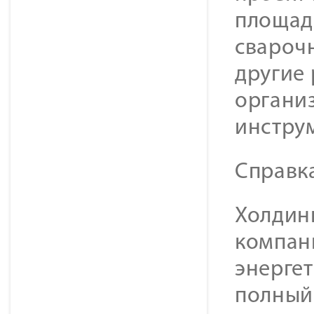
площадк
свароч
другие 
органи
инструм
Справк
Холдинг
компан
энерге
полный 