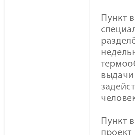
Пункт 
специа
разделё
недельн
термоо
выдачи 
задейс
человек
Пункт в
проект