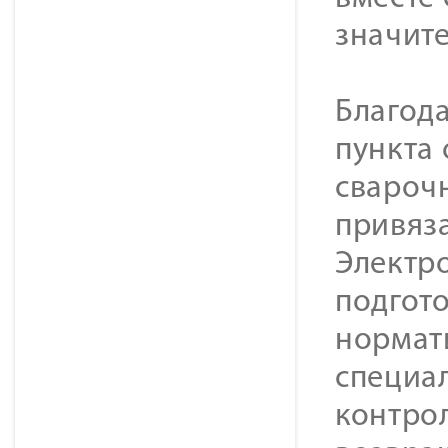
значит
Благод
пункта
сварочн
привяза
Электр
подгото
нормат
специал
контро