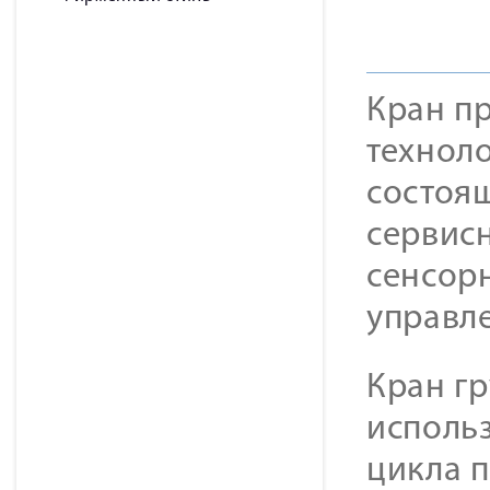
Кран п
технол
состоя
сервисн
сенсор
управл
Кран г
использ
цикла п