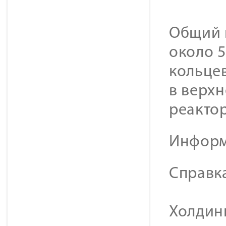
Общий в
около 5
кольце
в верх
реактор
Информ
Справк
Холдинг