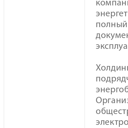
компан
энерге
полный 
докуме
эксплу
Холдин
подряд
энерго
Органи
общест
электр