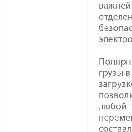
важней
отделен
безопа
электр
Полярн
грузы в
загрузк
позвол
любой т
перемещ
составл