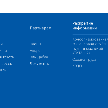
Раскрытие
Партнерам
информации
Консолидированна
финансовая отчётн
ей
Пакш II
группы компаний
инга
Аккую
«ТИТАН-2»
я газета
Эль-Дабаа
Охрана труда
 прессы
Документы
КЭДО
иль