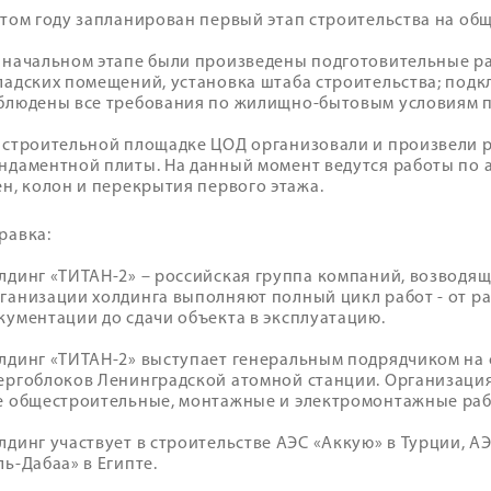
этом году запланирован первый этап строительства на общ
 начальном этапе были произведены подготовительные р
ладских помещений, установка штаба строительства; подк
блюдены все требования по жилищно-бытовым условиям п
 строительной площадке ЦОД организовали и произвели 
ндаментной плиты. На данный момент ведутся работы по
ен, колон и перекрытия первого этажа.
равка:
лдинг «ТИТАН-2» – российская группа компаний, возводящ
ганизации холдинга выполняют полный цикл работ - от р
кументации до сдачи объекта в эксплуатацию.
лдинг «ТИТАН-2» выступает генеральным подрядчиком на
ергоблоков Ленинградской атомной станции. Организаци
е общестроительные, монтажные и электромонтажные раб
лдинг участвует в строительстве АЭС «Аккую» в Турции, А
ль-Дабаа» в Египте.