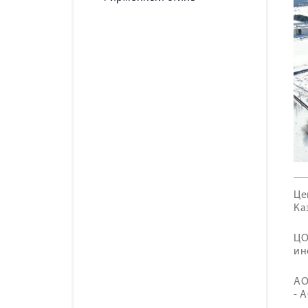
Це
Ка
ЦО
ин
АО
- 