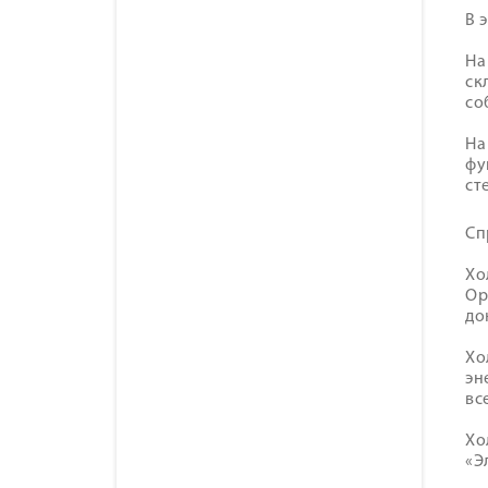
В 
На
ск
со
На
фу
ст
Сп
Хо
Ор
до
Хо
эн
вс
Хо
«Э