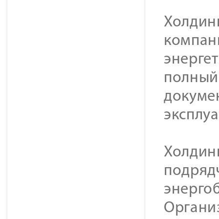
Холдинг
компан
энерге
полный 
докуме
эксплу
Холдин
подряд
энерго
Органи