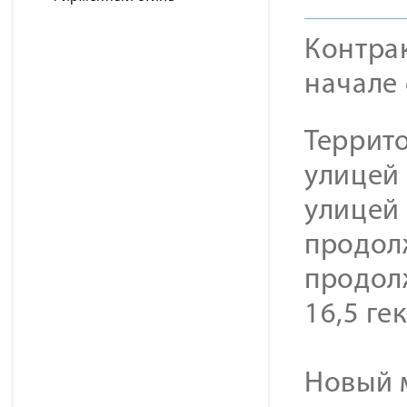
Контрак
начале 
Террит
улицей 
улицей 
продол
продол
16,5 ге
Новый 