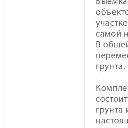
Выемка
объекто
участке
самой н
В обще
переме
грунта.
Комплек
состоит
грунта 
настоя