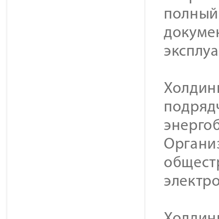
полный 
докуме
эксплу
Холдин
подряд
энерго
Органи
общест
электр