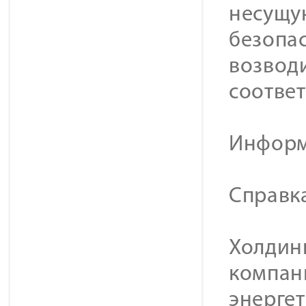
несущую
безопа
возвод
соотве
Информ
Справк
Холдинг
компан
энерге