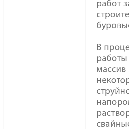
работ 
строите
буровые
В проц
работы 
массив 
некотор
струйно
напоро
раствор
свайны