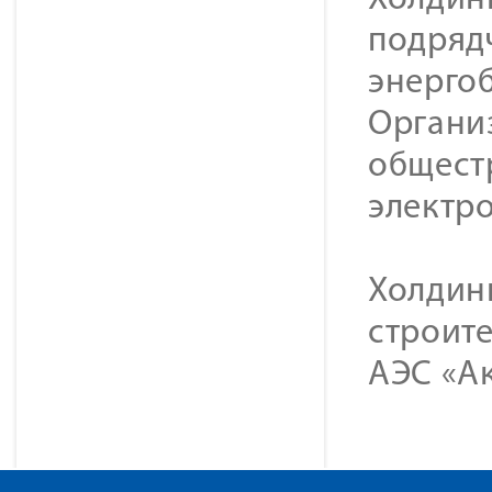
Холдин
подряд
энерго
Органи
общест
электр
Холдин
строите
АЭС «Ак