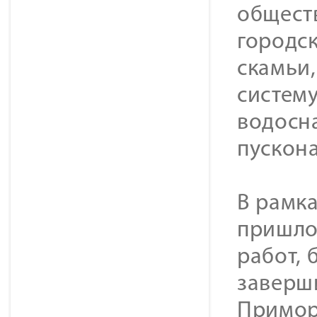
обществ
городск
скамьи
систем
водосн
пускон
В рамк
пришло
работ, 
заверш
Примор