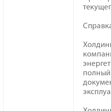
текущег
Справк
Холдинг
компан
энерге
полный 
докуме
эксплу