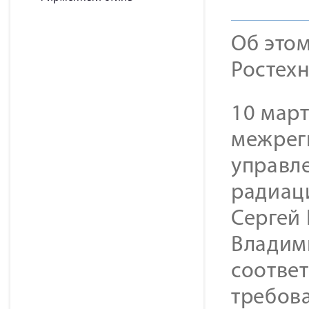
Об этом
Ростех
10 мар
межрег
управле
радиац
Сергей
Владим
соотве
требов