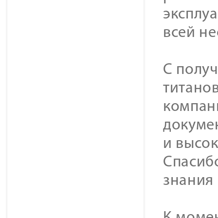
эксплу
всей н
С получ
титано
компан
докуме
и высо
Спасибо
знания 