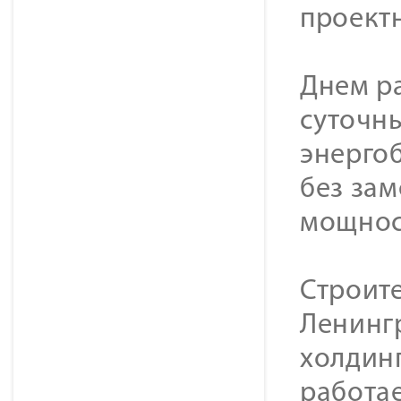
проект
Днем р
суточн
энергоб
без за
мощнос
Строит
Ленинг
холдин
работае