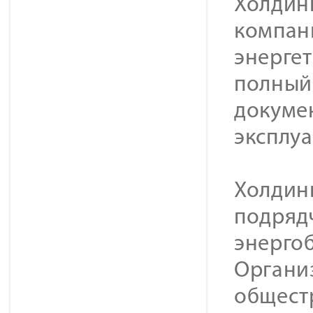
Холдинг
компан
энерге
полный 
докуме
эксплу
Холдин
подряд
энерго
Органи
общест