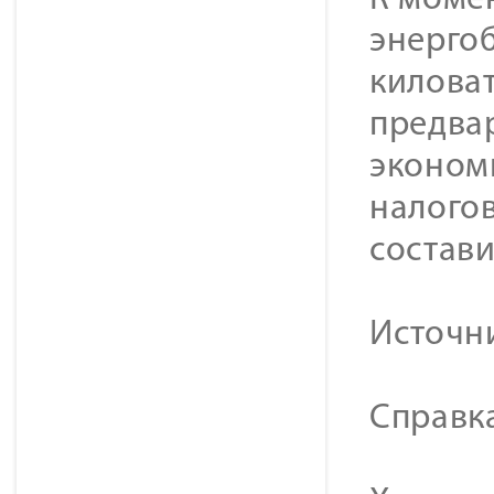
К моме
энерго
киловат
предва
эконом
налого
состави
Источн
Справк