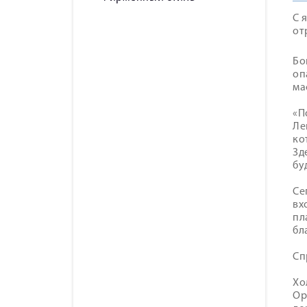
С 
от
Бо
оп
ма
«П
Ле
ко
Зд
бу
Се
вх
пл
бл
Сп
Хо
Ор