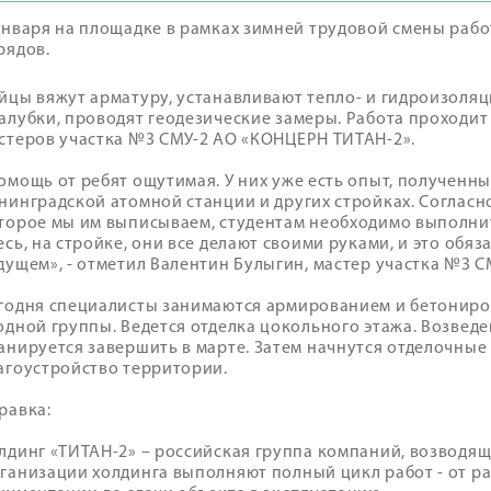
января на площадке в рамках зимней трудовой смены рабо
рядов.
йцы вяжут арматуру, устанавливают тепло- и гидроизоля
алубки, проводят геодезические замеры. Работа проходит
стеров участка №3 СМУ-2 АО «КОНЦЕРН ТИТАН-2».
омощь от ребят ощутимая. У них уже есть опыт, полученн
нинградской атомной станции и других стройках. Согласн
торое мы им выписываем, студентам необходимо выполни
есь, на стройке, они все делают своими руками, и это обяз
дущем», - отметил Валентин Булыгин, мастер участка №3 
годня специалисты занимаются армированием и бетониров
одной группы. Ведется отделка цокольного этажа. Возвед
анируется завершить в марте. Затем начнутся отделочные
агоустройство территории.
равка:
лдинг «ТИТАН-2» – российская группа компаний, возводящ
ганизации холдинга выполняют полный цикл работ - от р