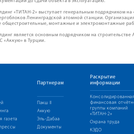
кументации до сдачи объекта в эксплуатацию.
лдинг «ТИТАН-2» выступает генеральным подрядчиком на
ергоблоков Ленинградской атомной станции. Организаци
е общестроительные, монтажные и электромонтажные раб
лдинг является основным подрядчиком на строительстве А
С «Аккую» в Турции.
Раскрытие
Партнерам
информации
Консолидированна
финансовая отчётн
ей
Пакш II
группы компаний
инга
Аккую
«ТИТАН-2»
я газета
Эль-Дабаа
Охрана труда
 прессы
Документы
КЭДО