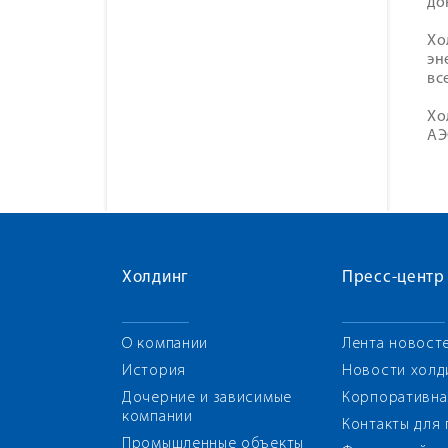
до
Хо
эн
вс
Хо
АЭ
Холдинг
Пресс-центр
О компании
Лента новост
История
Новости холд
Дочерние и зависимые
Корпоративна
компании
Контакты для
Промышленные объекты