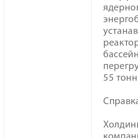
ядерног
энерго
устана
реактор
бассей
перегр
55 тонн
Справк
Холдинг
компан