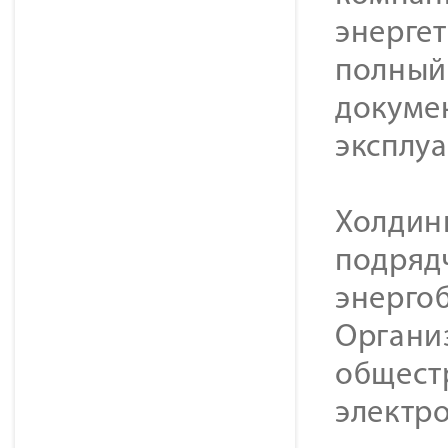
энерге
полный 
докуме
эксплу
Холдин
подряд
энерго
Органи
общест
электр