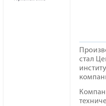
Произв
стал Ц
инстит
компани
Компан
техниче