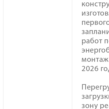
констр
изгото
первого
заплани
работ п
энергоб
монтаж
2026 го
Перегр
загруз
зону р