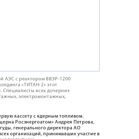
кой АЭС с реактором ВВЭР-1200
холдинга «ТИТАН-2» этот
. Специалисты всех дочерних
тажных, электромонтажных,
ервую кассету с ядерным топливом.
нцерна Росэнергоатом» Андрея Петрова,
гуды, генерального директора АО
всех организаций, принимавших участие в