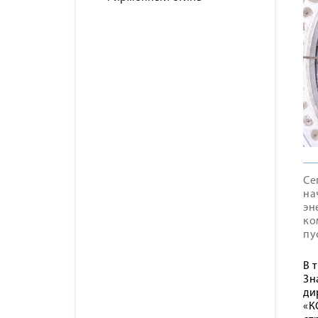
Се
на
эн
ко
пу
В 
Зн
ди
«К