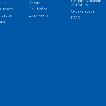
группы компаний
инга
Аккую
«ТИТАН-2»
я газета
Эль-Дабаа
Охрана труда
 прессы
Документы
КЭДО
иль