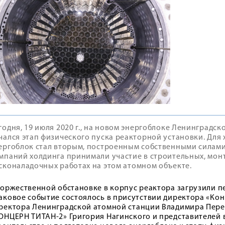
годня, 19 июля 2020 г., на новом энергоблоке Ленинградс
чался этап физического пуска реакторной установки. Для 
ергоблок стал вторым, построенным собственными силами
мпаний холдинга принимали участие в строительных, мон
сконаладочных работах на этом атомном объекте.
торжественной обстановке в корпус реактора загрузили п
аковое событие состоялось в присутствии директора «Ко
ректора Ленинградской атомной станции Владимира Пере
ОНЦЕРН ТИТАН-2» Григория Нагинского и представителей 