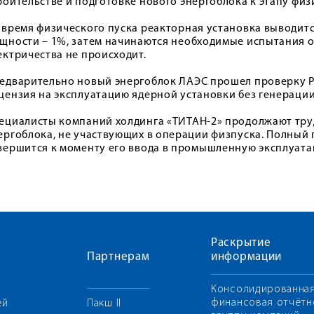
роительстве и подготовке нового энергоблока к этапу физ
 время физического пуска реакторная установка выводи
щности – 1%, затем начинаются необходимые испытания о
ектричества не происходит.
едварительно новый энергоблок ЛАЭС прошел проверку Ро
цензия на эксплуатацию ядерной установки без генерации,
ециалисты компаний холдинга «ТИТАН-2» продолжают труд
ергоблока, не участвующих в операции физпуска. Полный 
вершится к моменту его ввода в промышленную эксплуата
Раскрытие
Партнерам
информации
Консолидированна
финансовая отчётн
ей
Пакш II