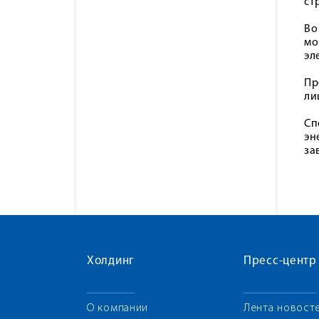
ст
Во
мо
эл
Пр
ли
Сп
эн
за
Холдинг
Пресс-центр
О компании
Лента новост