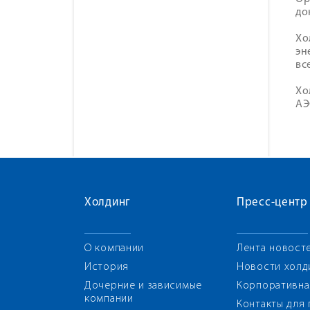
до
Хо
эн
вс
Хо
АЭ
Холдинг
Пресс-центр
О компании
Лента новост
История
Новости холд
Дочерние и зависимые
Корпоративна
компании
Контакты для