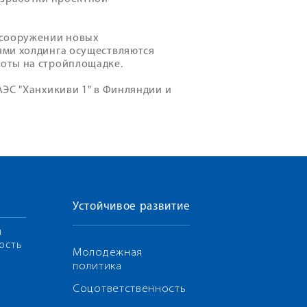
 сооружении новых
ями холдинга осуществляются
оты на стройплощадке.
ЭС "Ханхикиви 1" в Финляндии и
Устойчивое развитие
я
ость
Молодежная
политика
Соцответственность