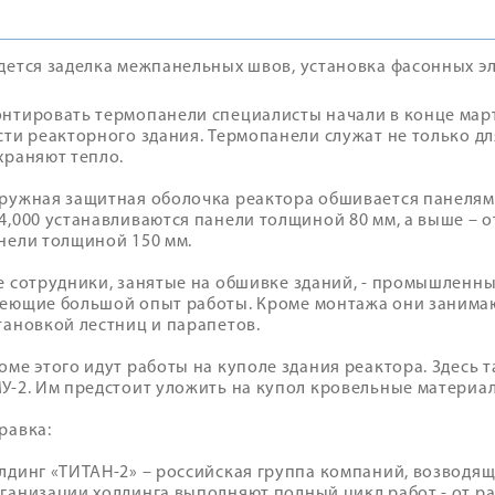
дется заделка межпанельных швов, установка фасонных э
нтировать термопанели специалисты начали в конце марта
сти реакторного здания. Термопанели служат не только для
храняют тепло.
ружная защитная оболочка реактора обшивается панелям
4,000 устанавливаются панели толщиной 80 мм, а выше – от
нели толщиной 150 мм.
е сотрудники, занятые на обшивке зданий, - промышленны
еющие большой опыт работы. Кроме монтажа они занима
тановкой лестниц и парапетов.
оме этого идут работы на куполе здания реактора. Здесь 
У-2. Им предстоит уложить на купол кровельные материа
равка:
лдинг «ТИТАН-2» – российская группа компаний, возводящ
ганизации холдинга выполняют полный цикл работ - от р