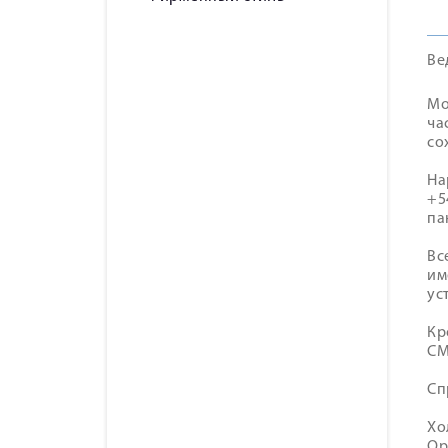
Ве
Мо
ча
со
На
+5
па
Вс
им
ус
Кр
СМ
Сп
Хо
Ор