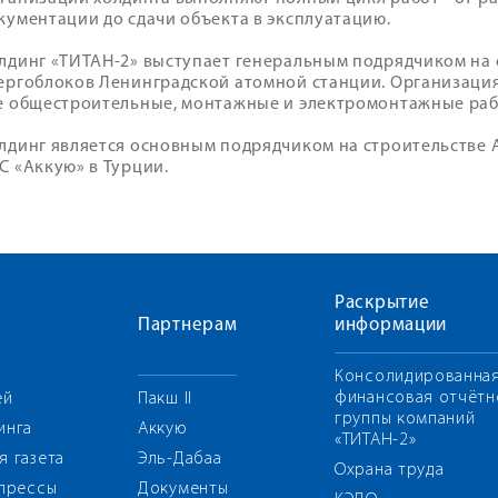
кументации до сдачи объекта в эксплуатацию.
лдинг «ТИТАН-2» выступает генеральным подрядчиком на
ергоблоков Ленинградской атомной станции. Организаци
е общестроительные, монтажные и электромонтажные раб
лдинг является основным подрядчиком на строительстве А
С «Аккую» в Турции.
Раскрытие
Партнерам
информации
Консолидированна
финансовая отчётн
ей
Пакш II
группы компаний
инга
Аккую
«ТИТАН-2»
я газета
Эль-Дабаа
Охрана труда
 прессы
Документы