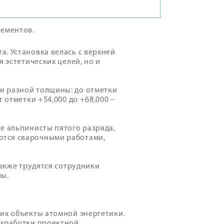
лементов.
. Установка велась с верхней
 эстетических целей, но и
и разной толщины: до отметки
 отметки +54,000 до +68,000 –
е альпинисты пятого разряда,
ются сварочными работами,
также трудятся сотрудники
лы.
их объекты атомной энергетики.
азработки проектной