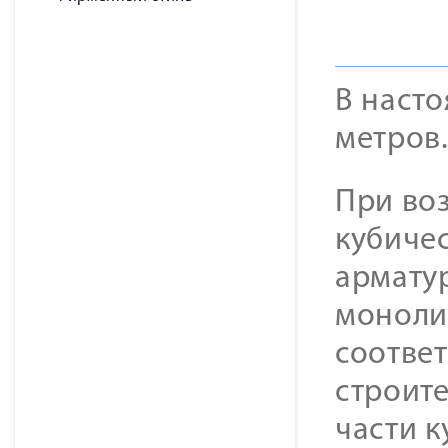
В насто
метров
При во
кубичес
армату
монолит
соответ
строит
части к