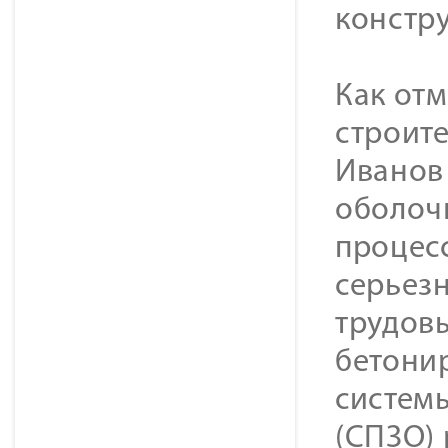
констру
Как от
строит
Иванов
оболоч
процес
серьез
трудовы
бетони
систем
(СПЗО) 