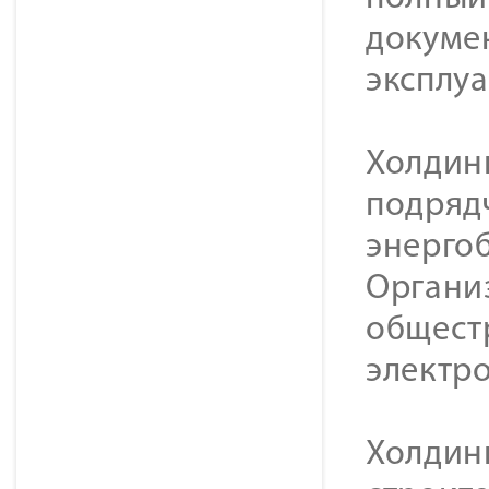
докуме
эксплу
Холдин
подряд
энерго
Органи
общест
электр
Холдин