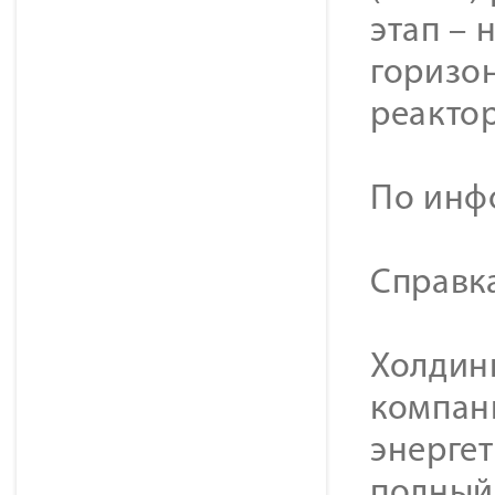
этап – 
горизо
реактор
По инф
Справк
Холдинг
компан
энерге
полный 