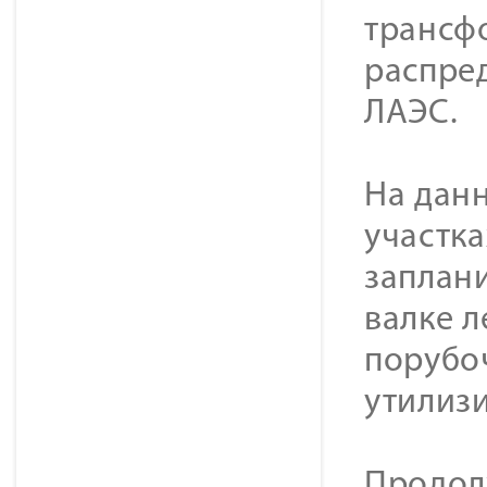
трансф
распре
ЛАЭС.
На дан
участк
заплан
валке л
порубо
утилиз
Продол