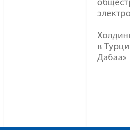
общест
электр
Холдинг
в Турци
Дабаа» 