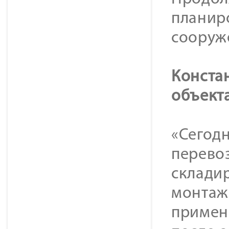
планир
сооруж
Конста
объект
«Сегод
перево
складир
монтаж
примен