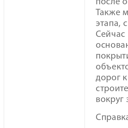
после 
Также 
этапа, 
Сейчас
основа
покрыти
объект
дорог 
строит
вокруг 
Справк