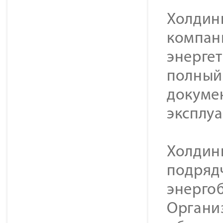
Холдинг
компан
энерге
полный 
докуме
эксплу
Холдин
подряд
энерго
Органи