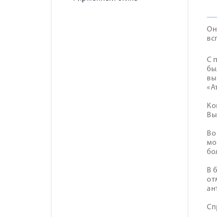
Он
вс
С 
бы
вы
«А
Ко
Вы
Во
мо
бо
В 
от
ан
Cп