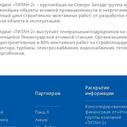
лдинг «ТИТАН-2» – крупнейшая на Северо-Западе группа 
жнейшие объекты атомной промышленности и энергетики
лный цикл строительно-монтажных работ: от разработки
ачи объекта в эксплуатацию.
лдинг «ТИТАН-2» выступает генеральным подрядчиком на
роящейся Ленинградской атомной станции. Организация
щестроительных и 80% монтажных работ на стройплощадке
актора, турбины, электроснабжения, водоснабжения, теп
ергоблоков.
Раскрытие
Партнерам
информации
Консолидированна
финансовая отчётн
ей
Пакш II
группы компаний
инга
Аккую
«ТИТАН-2»