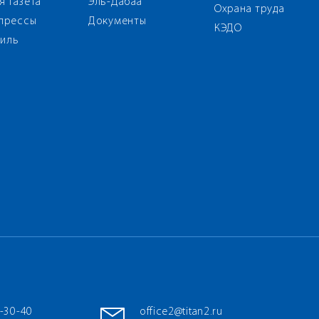
я газета
Эль-Дабаа
Охрана труда
 прессы
Документы
КЭДО
иль
7-30-40
office2@titan2.ru