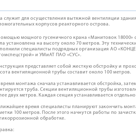
а служит для осуществления вытяжной вентиляции здания
помогательных корпусов реакторного острова.
помощью мощного гусеничного крана «Манитовок 18000»
ла установлена на высоту около 70 метров. Эту техниче
полнили специалисты подрядных организация АО «КОНЦЕ
томспецстрой» и УМиАТ ПАО «СУС».
нструкция представляет собой жесткую обстройку и прохо
сота вентиляционной трубы составит около 100 метров.
 время монтажа сначала устанавливается обстройка, затем
нтируется труба. Секции вентиляционной трубы изготовл
лее двух метров. Каждая секция устанавливается отдельно
ближайшее время специалисты планируют закончить монт
метки 100 метров. После этого начнутся работы по зачист
тикоррозионной обработке.
равка: