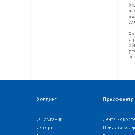
Хо
ва
по
сд
Хо
ст
об
ре
эн
Холдинг
Пресс-центр
О компании
Лента новост
История
Новости холд