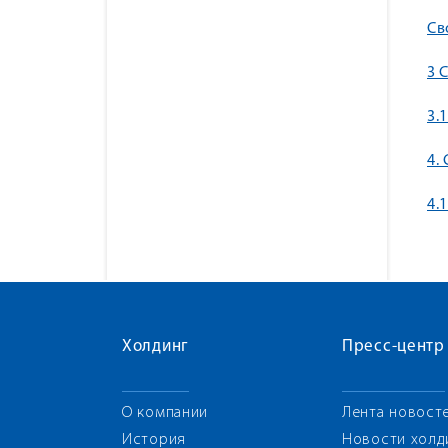
Св
3 
3.
4.
4.
Холдинг
Пресс-центр
О компании
Лента новост
История
Новости холд