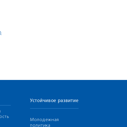
)
Устойчивое развитие
я
ость
Молодежная
политика