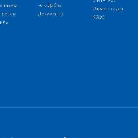
«ТИТАН-2»
я газета
Эль-Дабаа
Охрана труда
 прессы
Документы
КЭДО
иль