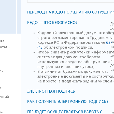
ПЕРЕХОД НА КЭДО ПО ЖЕЛАНИЮ СОТРУДНИ
КЭДО — ЭТО БЕЗОПАСНО?
Д
д
Кадровый электронный документообо
н
о
строго регламентирован в Трудовом
ете
к
Кодексе РФ и Федеральном законе
63-
в
ботать
ФЗ
об электронной подписи;
н
Чтобы снизить риск утечки информации
мо
системах для документооборота
к
используются средства обнаружения
де
внутренних и внешних угроз;
р
ли
В отличие от бумажных документов,
электронные документы не состарятся, 
не просто, а подписать задним числом
м
ЭЛЕКТРОННАЯ ПОДПИСЬ
ичный
КАК ПОЛУЧИТЬ ЭЛЕКТРОННУЮ ПОДПИСЬ?
дел
ГДЕ БУДЕТ ОСУЩЕСТВЛЯТЬСЯ РАБОТА С
Ч