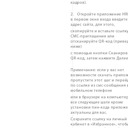
кадров).
2. Откройте приложение HR
в первом окне входа введите
адрес сайта, для этого,
скопируйте и вставьте ссылк
СМС-приглашения или
отсканируйте QR-код (приве
ниже)
с помощью кнопки Сканиров
QR-код, затем нажмите Далее
Примечание: если у вас нет
возможности скачать прилож
пропустите этот шаг и перей
по ссылке из смс-сообщения 
мобильном телефоне
или в браузере на компьютер
все следующие шаги кроме
установки пин-кода прилож
актуальны для вас.
Сохраните ссылку на личный
кабинет в «Избранное», чтоб