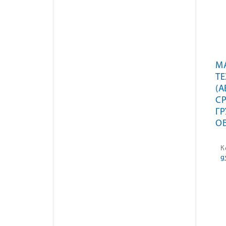
М
Т
(
СР
Г
ОБ
К
g