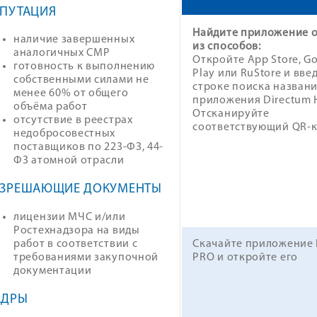
ЕПУТАЦИЯ
Найдите приложение 
наличие завершенных
из способов:
аналогичных СМР
Откройте App Store, G
готовность к выполнению
Play или RuStore и вве
собственными силами не
строке поиска назван
менее 60% от общего
приложения Directum H
объёма работ
Отсканируйте
отсутствие в реестрах
соответствующий QR-к
недобросовестных
поставщиков по 223-ФЗ, 44-
ФЗ атомной отрасли
АЗРЕШАЮЩИЕ ДОКУМЕНТЫ
лицензии МЧС и/или
Ростехнадзора на виды
работ в соответствии с
Скачайте приложение
требованиями закупочной
PRO и откройте его
документации
АДРЫ