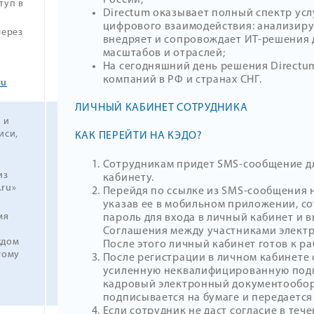
туп в
Directum оказывает полный спектр ус
цифрового взаимодействия: анализируе
через
внедряет и сопровождает ИТ-решения 
масштабов и отраслей;
На сегодняшний день решения Directu
компаний в РФ и странах СНГ.
ru
ЛИЧНЫЙ КАБИНЕТ СОТРУДНИКА
 и
иси,
КАК ПЕРЕЙТИ НА КЭДО?
Сотрудникам придет SMS-сообщение д
из
кабинету.
.ru»
Перейдя по ссылке из SMS-сообщения н
указав ее в мобильном приложении, с
мя
пароль для входа в личный кабинет и 
Соглашения между участниками элект
ждом
После этого личный кабинет готов к ра
тому
После регистрации в личном кабинете
усиленную неквалифицированную подпи
кадровый электронный документообор
подписывается на бумаге и передается 
Если сотрудник не даст согласие в тече