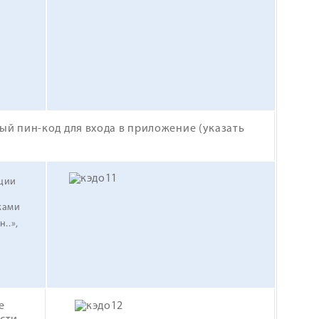
ный пин-код для входа в приложение (указать
ции
ками
..»,
е