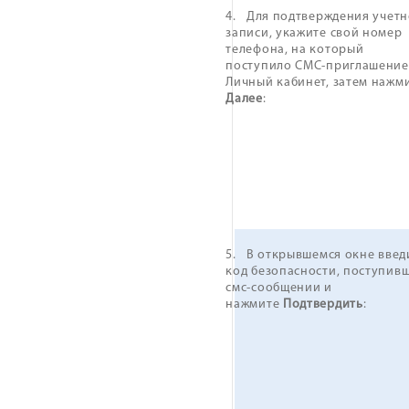
4. Для подтверждения учет
записи, укажите свой номер
телефона, на который
поступило СМС-приглашение
Личный кабинет, затем нажм
Далее
:
5. В открывшемся окне введ
код безопасности, поступив
смс-сообщении и
нажмите
Подтвердить
: