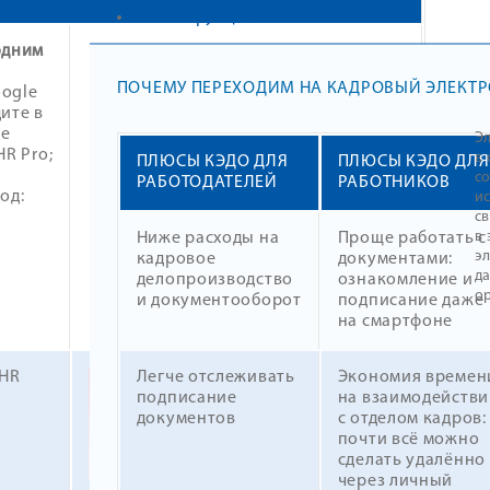
Инструкции
одним
ПОЧЕМУ ПЕРЕХОДИМ НА КАДРОВЫЙ ЭЛЕКТ
oogle
дите в
ие
Э
R Pro;
в
ПЛЮСЫ КЭДО ДЛЯ
ПЛЮСЫ КЭДО ДЛЯ
с
РАБОТОДАТЕЛЕЙ
РАБОТНИКОВ
од:
и
с
App Store
в
Ниже расходы на
Проще работать с
э
кадровое
документами:
Google Play
д
делопроизводство
ознакомление и
о
и документооборот
подписание даже
на смартфоне
RuStore
 HR
Легче отслеживать
Экономия времен
подписание
на взаимодействи
документов
с отделом кадров:
почти всё можно
сделать удалённо
через личный