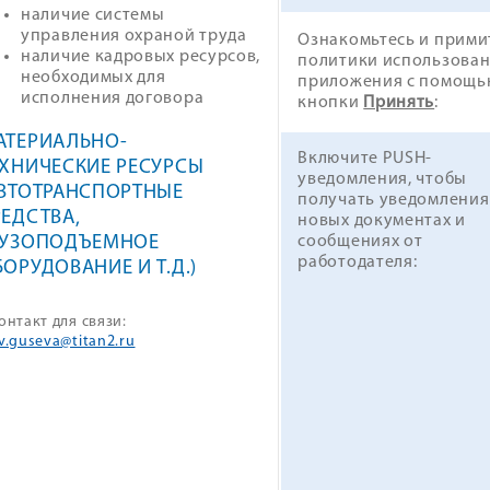
наличие системы
управления охраной труда
Ознакомьтесь и прими
наличие кадровых ресурсов,
политики использова
необходимых для
приложения с помощь
исполнения договора
кнопки
Принять
:
АТЕРИАЛЬНО-
Включите PUSH-
ЕХНИЧЕСКИЕ РЕСУРСЫ
уведомления, чтобы
АВТОТРАНСПОРТНЫЕ
получать уведомления
ЕДСТВА,
новых документах и
сообщениях от
РУЗОПОДЪЕМНОЕ
работодателя:
ОРУДОВАНИЕ И Т.Д.)
онтакт для связи:
v.guseva@titan2.ru