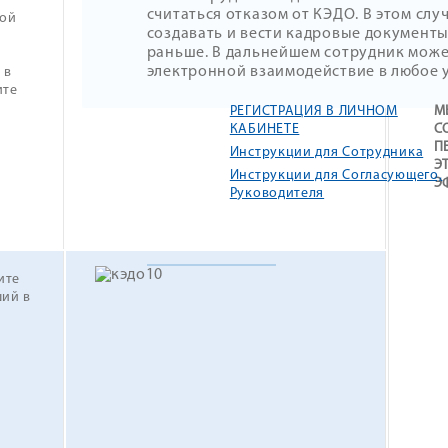
считаться отказом от КЭДО. В этом сл
ной
создавать и вести кадровые документы
раньше. В дальнейшем сотрудник може
электронной взаимодействие в любое 
 в
ите
РЕГИСТРАЦИЯ В ЛИЧНОМ
М
КАБИНЕТЕ
С
П
Инструкции для Сотрудника
Э
Инструкции для Согласующего,
Э
Руководителя
ите
ший в