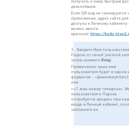
получать к нему быстрый дос
дальнейшем.
Если QR-код не сканируется 
приложение, адрес сайта для
доступа к Личному кабинету
можно ввести
вручную:
https://kedo.titan2.
3.
Введите Имя пользователя
Пароль от своей учетной зап
затем нажмите
Вход
:
Примечание: ваше имя
пользователя будет в одном 
форматов – «фамилия@titan2
или
«+7..ваш номер телефона». И
пользователя и Пароль
потребуется вводить при ка
входе в Личный кабинет, поэ
запомните их.