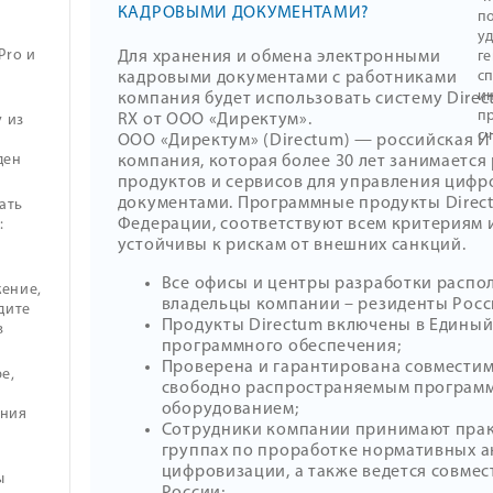
КАДРОВЫМИ ДОКУМЕНТАМИ?
п
у
Pro и
г
Для хранения и обмена электронными
с
кадровыми документами с работниками
и
компания будет использовать систему Dire
п
RX от ООО «Директум».
у из
с
ООО «Директум» (Directum) — российская И
ден
компания, которая более 30 лет занимаетс
продуктов и сервисов для управления циф
документами. Программные продукты Direc
ать
Федерации, соответствуют всем критериям
:
устойчивы к рискам от внешних санкций.
Все офисы и центры разработки распо
ение,
владельцы компании – резиденты Рос
дите
Продукты Directum включены в Единый
в
программного обеспечения;
Проверена и гарантирована совместим
е,
свободно распространяемым програм
оборудованием;
ения
Сотрудники компании принимают практ
группах по проработке нормативных а
цифровизации, а также ведется совме
ы
России;