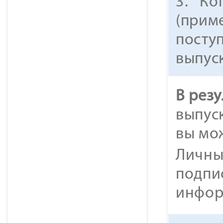
3. Ко
(приме
посту
выпуск
В резу
выпус
вы мо
Личны
подпи
инфор