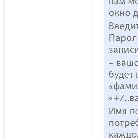
вам м
окно д
Введи
Парол
запис
– ваш
будет 
«фами
«+7..
Имя п
потре
каждо