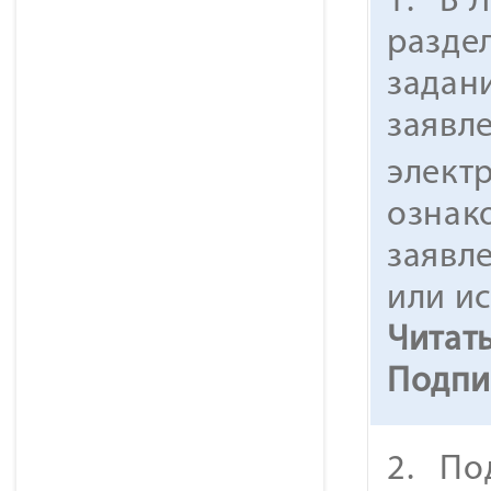
1. В 
раздел
задан
заявл
элект
ознак
заявл
или и
Читат
Подпи
2. По