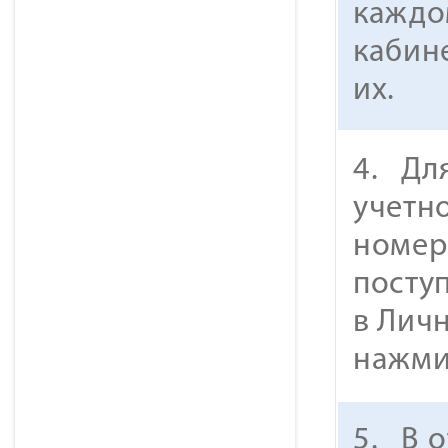
каждо
кабин
их.
4. Дл
учетно
номер
посту
в Личн
нажм
5. В 