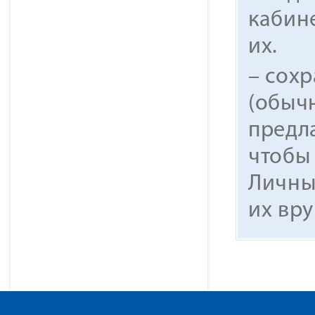
кабин
их.
– сох
(обыч
предла
чтобы
Личны
их вр