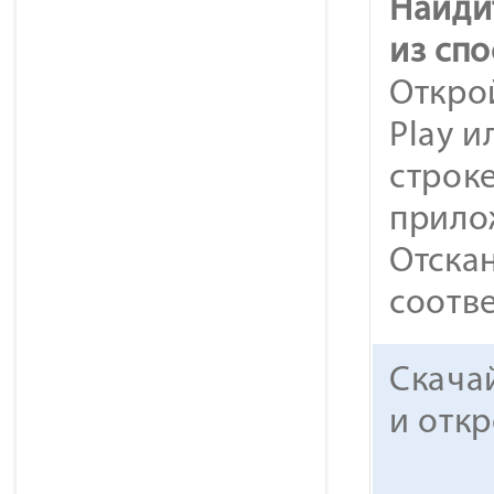
Найди
из спо
Открой
Play и
строк
прило
Отска
соотв
Скача
и откр