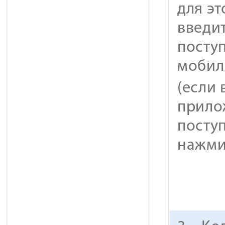
для э
введи
посту
мобил
(если 
прило
посту
нажм