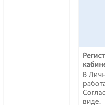
Регис
кабин
В Лич
работа
Согла
виде.