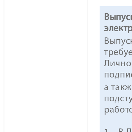
Выпус
элект
Выпус
требуе
Лично
подпи
а так
подст
работ