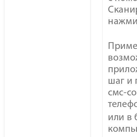
Скани
нажми
Примеч
возмо
прило
шаг и 
смс-с
телеф
или в 
компь