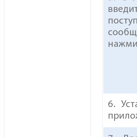
введит
посту
сообщ
нажм
6.
Уст
прило