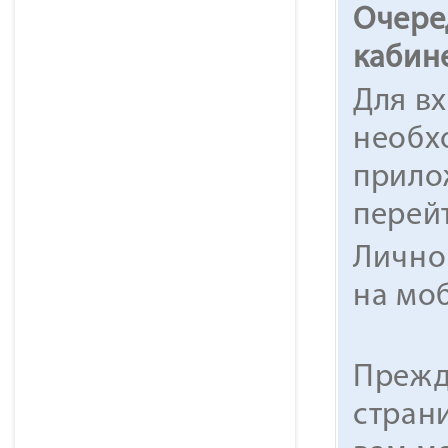
Очере
кабин
Для в
необх
прило
перейт
Лично
на мо
Прежд
стран