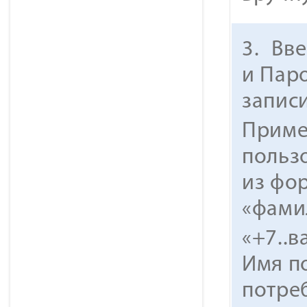
3.
Вве
и Пар
запис
Приме
польз
из фо
«фами
«+7..
Имя п
потре