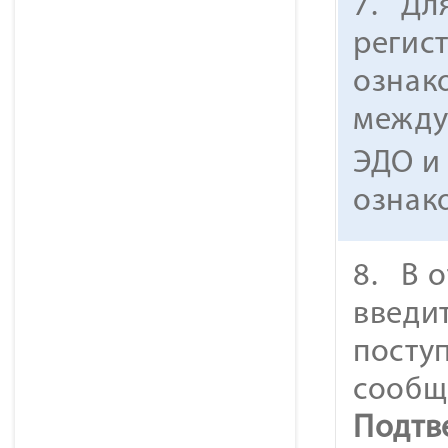
7. Дл
регис
ознак
между
ЭДО и
ознако
8. В 
введит
посту
сообщ
Подтв