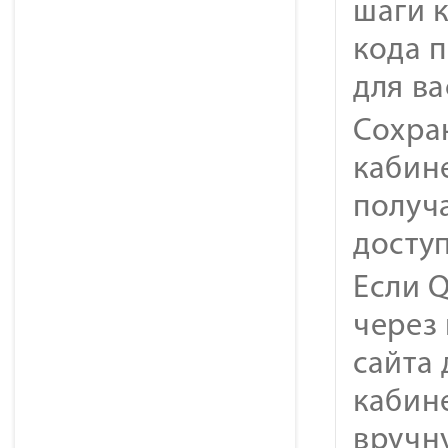
шаги 
кода 
для ва
Сохра
кабин
получ
досту
Если Q
через
сайта 
кабин
вручн