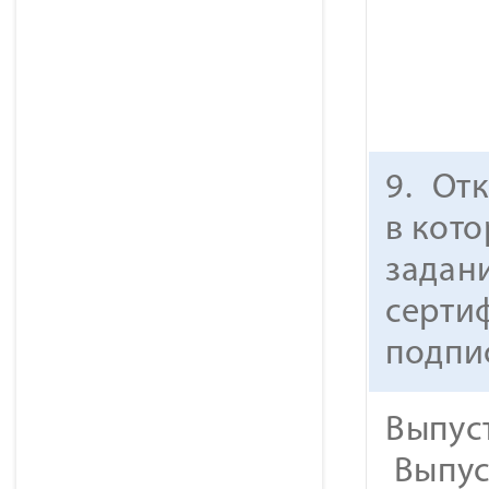
9.
Отк
в кот
задан
серти
подпи
Выпус
Выпус