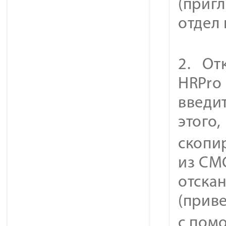
(приг
отдел 
2. От
HRPro 
введит
этого,
скопир
из СМ
отска
(прив
с пом