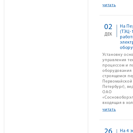
читать
02
На Пе
(ТЭЦ-
ДЕК
работ
элект
обору
Установку осн
управления те
процессом и п
оборудования 
строящемся пе
Первомайской Т
Петербург), ве
ОАО
«Сосновоборэ
входящая в хол
читать
26
На 4 