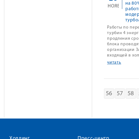
на 80
НОЯБ
работ
модер
турбо
Работы по пе
турбин 4 энер
продления сро
блока проводя
организации З
входящей в хол
читать
56
57
58
Холдинг
Пресс-центр