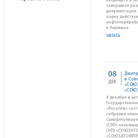
входящего в хо
завершили раз
документации 
парку действу
нефтеперераб
в Киришах.
читать
08
Дмитр
в Сов
ДЕК
«СОЮ
«СОЮ
4 декабря в ак
Государственн
«Росатом» сос
собрание член
саморегулиру
(СРО) некомме
(НП) «СОЮЗАТ
«СОЮЗАТОМПР