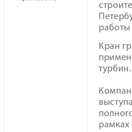
строите
Петерб
работы 
Кран г
применя
турбин.
Компан
выступ
полног
рамках