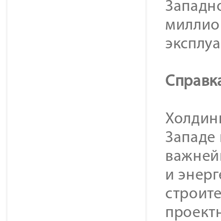
Западно
миллио
эксплуа
Справк
Холдинг
Западе
важней
и энер
строит
проект