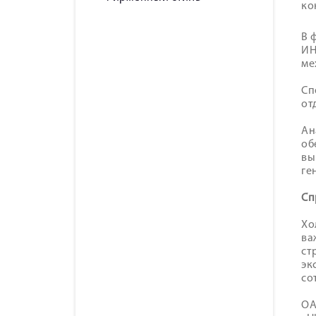
ко
В 
ИН
ме
Сп
от
Ан
об
вы
ге
Сп
Хо
ва
ст
эк
со
ОА