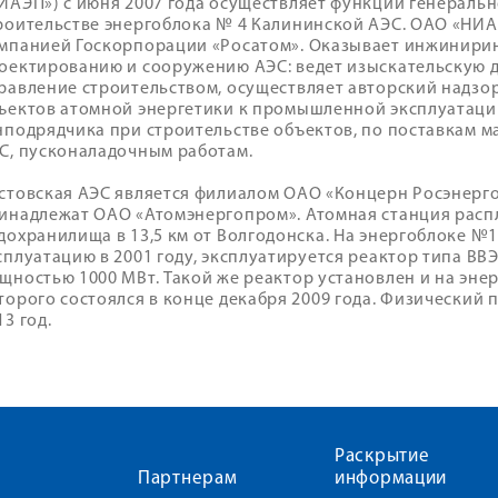
ИАЭП») с июня 2007 года осуществляет функции генеральн
роительстве энергоблока № 4 Калининской АЭС. ОАО «НИА
мпанией Госкорпорации «Росатом». Оказывает инжинирин
оектированию и сооружению АЭС: ведет изыскательскую д
равление строительством, осуществляет авторский надзор
ъектов атомной энергетики к промышленной эксплуатаци
нподрядчика при строительстве объектов, по поставкам м
С, пусконаладочным работам.
стовская АЭС является филиалом ОАО «Концерн Росэнерг
инадлежат ОАО «Атомэнергопром». Атомная станция расп
дохранилища в 13,5 км от Волгодонска. На энергоблоке 
сплуатацию в 2001 году, эксплуатируется реактор типа ВВ
щностью 1000 МВт. Такой же реактор установлен и на эне
торого состоялся в конце декабря 2009 года. Физический 
13 год.
Раскрытие
Партнерам
информации