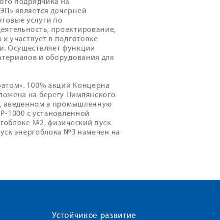
ого подрядчика на
ЭП» является дочерней
говые услуги по
еятельность, проектирование,
 и участвует в подготовке
и. Осуществляет функции
атериалов и оборудования для
оатом». 100% акций Концерна
ложена на берегу Цимлянского
№1, введенном в промышленную
ЭР-1000 с установленной
ргоблоке №2, физический пуск
пуск энергоблока №3 намечен на
Устойчивое развитие