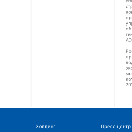
«Н
ст
ко
пр
уп
об
ге
АЭ
Ро
пр
во
эк
мо
ко
20
Холдинг
Пресс-центр