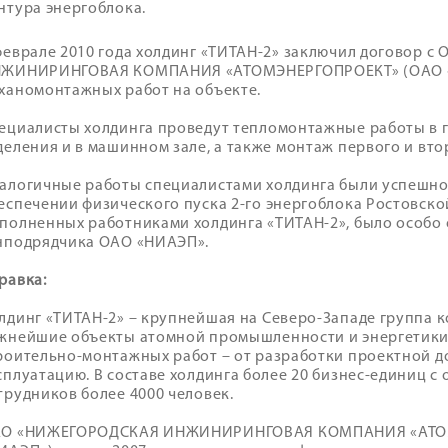
нтура энергоблока.
феврале 2010 года холдинг «ТИТАН-2» заключил договор 
ЖИНИРИНГОВАЯ КОМПАНИЯ «АТОМЭНЕРГОПРОЕКТ» (ОАО «Н
ханомонтажных работ на объекте.
ециалисты холдинга проведут тепломонтажные работы в 
деления и в машинном зале, а также монтаж первого и вт
алогичные работы специалистами холдинга были успешно 
еспечении физического пуска 2-го энергоблока Ростовской
полненных работниками холдинга «ТИТАН-2», было особо
нподрядчика ОАО «НИАЭП».
равка:
лдинг «ТИТАН-2» – крупнейшая на Северо-Западе группа 
жнейшие объекты атомной промышленности и энергетики
роительно-монтажных работ – от разработки проектной д
сплуатацию. В составе холдинга более 20 бизнес-единиц с
трудников более 4000 человек.
О «НИЖЕГОРОДСКАЯ ИНЖИНИРИНГОВАЯ КОМПАНИЯ «АТО