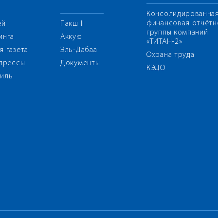
Консолидированна
финансовая отчётн
ей
Пакш II
группы компаний
инга
Аккую
«ТИТАН-2»
я газета
Эль-Дабаа
Охрана труда
 прессы
Документы
КЭДО
иль