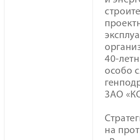
и энер
строит
проект
эксплуа
организ
40-лет
особо 
генпод
ЗАО «К
Страте
на про