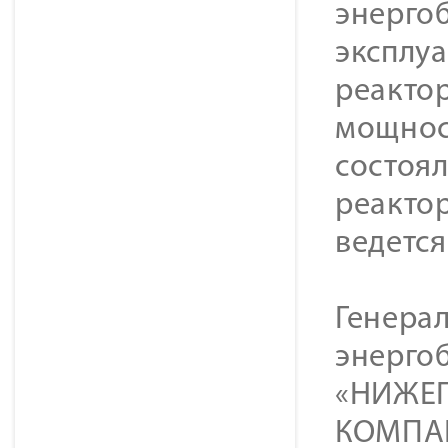
энерго
эксплуа
реактор
мощност
состоял
реактор
ведется
Генера
энергоб
«НИЖЕ
КОМПАН