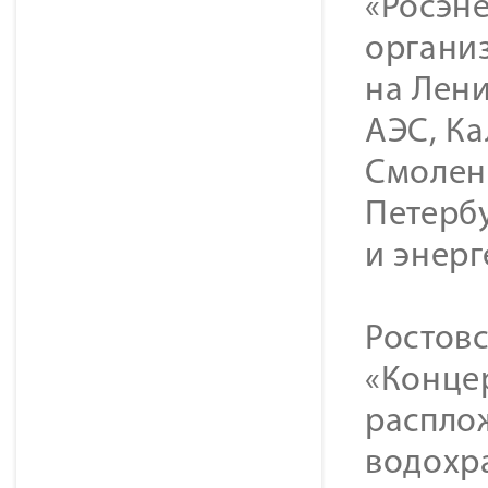
«Росэне
органи
на Лени
АЭС, Ка
Смолен
Петербу
и энерг
Ростов
«Конце
распло
водохра