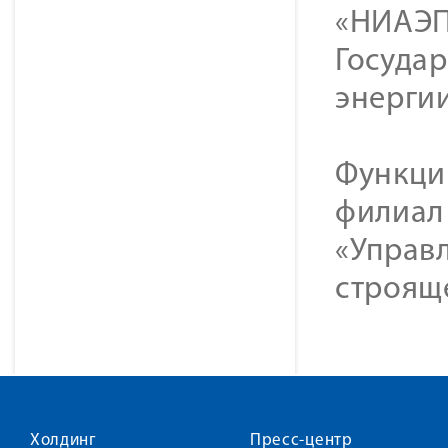
«НИАЭП
Госуда
энергии
Функци
филиал
«Управ
строящ
Холдинг
Пресс-центр