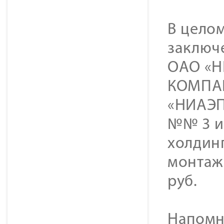
В целом
заключ
ОАО «
КОМПАН
«НИАЭП»
№№ 3 и
холдин
монтаж
руб.
Напомни