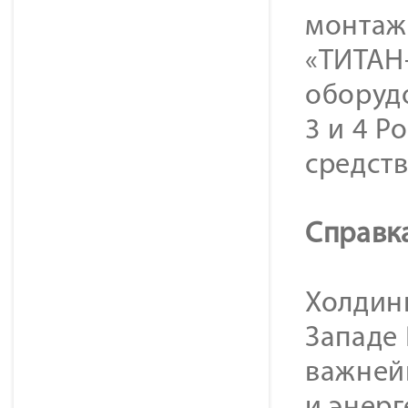
монтаж
«ТИТАН
оборуд
3 и 4 Р
средств
Справк
Холдинг
Западе
важней