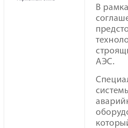
В рамк
соглаш
предст
технол
строящ
АЭС.
Специа
систем
аварий
оборуд
который