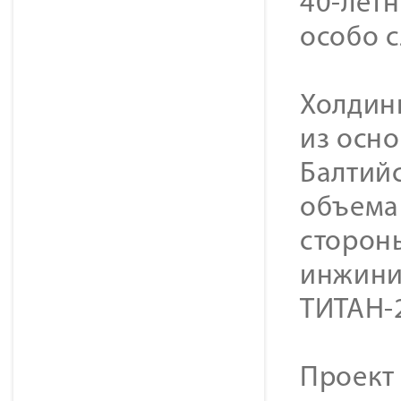
40-лет
особо 
Холдинг
из осн
Балтий
объема
стороны
инжини
ТИТАН-
Проект