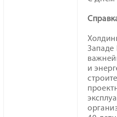
Справк
Холдинг
Западе
важней
и энер
строит
проект
эксплуа
организ