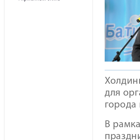
Холдин
для ор
города 
В рамк
праздн