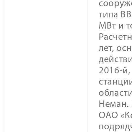
сооруж
типа В
МВт и т
Расчетн
лет, ос
действ
2016-й,
станци
области
Неман.
ОАО «К
подряд