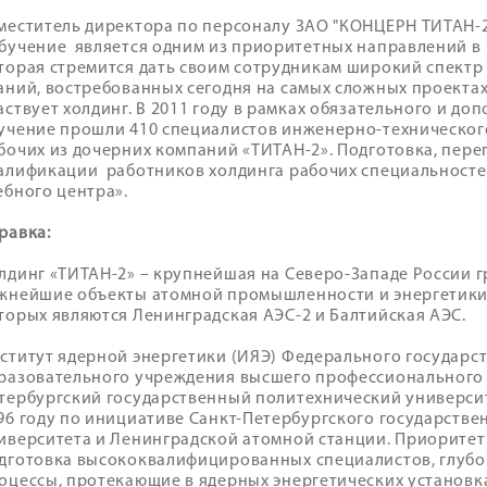
меститель директора по персоналу ЗАО "КОНЦЕРН ТИТАН-2
бучение является одним из приоритетных направлений в
торая стремится дать своим сотрудникам широкий спект
аний, востребованных сегодня на самых сложных проекта
аствует холдинг. В 2011 году в рамках обязательного и д
учение прошли 410 специалистов инженерно-технического
бочих из дочерних компаний «ТИТАН-2». Подготовка, пер
алификации работников холдинга рабочих специальностей
ебного центра».
равка:
лдинг «ТИТАН-2» – крупнейшая на Северо-Западе России 
жнейшие объекты атомной промышленности и энергетики
торых являются Ленинградская АЭС-2 и Балтийская АЭС.
ститут ядерной энергетики (ИЯЭ) Федерального государс
разовательного учреждения высшего профессионального 
тербургский государственный политехнический университ
96 году по инициативе Санкт-Петербургского государстве
иверситета и Ленинградской атомной станции. Приоритет
дготовка высококвалифицированных специалистов, глуб
оцессы, протекающие в ядерных энергетических установк