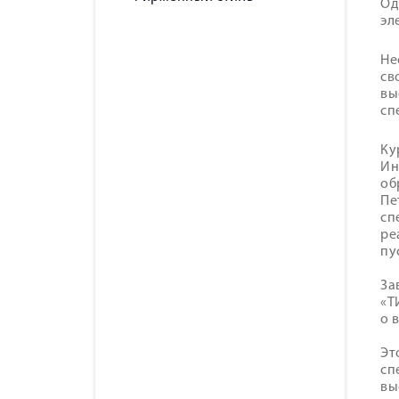
Од
эл
Не
св
вы
сп
Ку
Ин
об
Пе
сп
ре
пу
За
«Т
о 
Эт
сп
вы