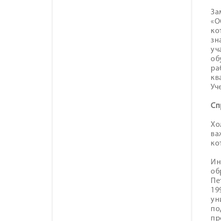
За
«О
ко
зн
уч
об
ра
кв
Уч
Сп
Хо
ва
ко
Ин
об
Пе
19
ун
по
пр