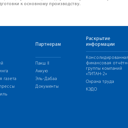
дготовки к основному производству.
Раскрытие
Партнерам
информации
Консолидированна
финансовая отчётн
ей
Пакш II
группы компаний
инга
Аккую
«ТИТАН-2»
я газета
Эль-Дабаа
Охрана труда
 прессы
Документы
КЭДО
иль