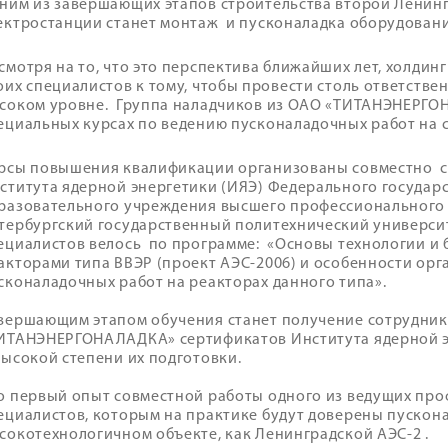
ним из завершающих этапов строительства второй Ленин
ектростанции станет монтаж и пусконаладка оборудовани
смотря на то, что это перспектива ближайших лет, холдинг
оих специалистов к тому, чтобы провести столь ответств
соком уровне. Группа наладчиков из ОАО «ТИТАНЭНЕРГО
ециальных курсах по ведению пусконаладочных работ на 
рсы повышения квалификации организованы совместно 
ститута ядерной энергетики (ИЯЭ) Федерального госуда
разовательного учреждения высшего профессионального 
тербургский государственный политехнический универси
ециалистов велось по программе: «Основы технологии и 
акторами типа ВВЭР (проект АЭС-2006) и особенности ор
сконаладочных работ на реакторах данного типа».
вершающим этапом обучения станет получение сотрудни
ИТАНЭНЕРГОНАЛАДКА» сертификатов Института ядерной э
высокой степени их подготовки.
о первый опыт совместной работы одного из ведущих про
ециалистов, которым на практике будут доверены пускон
сокотехнологичном объекте, как Ленинградской АЭС-2 .