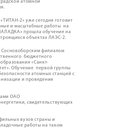
градской атомной
я.
 «ТИТАН-2» уже сегодня готовит
енные и масштабные работы на
НАЛАДКА» прошла обучение на
строящихся объектах ЛАЭС-2.
с Сосновоборским филиалом
рственного бюджетного
образования «Санкт-
тет». Обучение первой группы
безопасности атомных станций с
ганизации и проведения
ками ОАО
нергетики, свидетельствующих
фильных вузов страны и
аладочные работы на таком