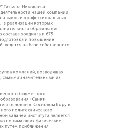
" Татьяна Николаева:
 деятельности нашей компании,
р навыков и профессиональных
х, в реализации которых
ополнительного образования
 состава холдинга и 675
еподготовка и повышение
 ведется на базе собственного
группа компаний, возводящая
, самыми значительными из
твенного бюджетного
образования «Санкт-
ет» основан в Сосновом Бору в
нного политехнического
ной задачей института является
око понимающих физические
ах путем приближения