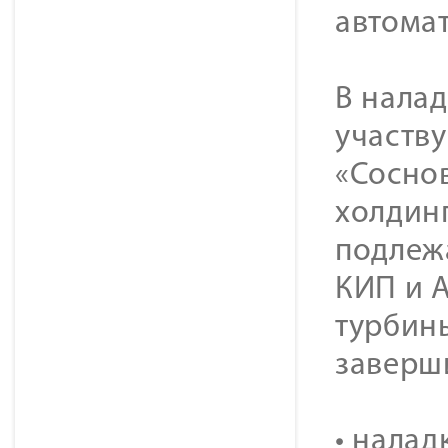
автомат
В налад
участв
«Сосно
холдинг
подлеж
КИП и А
турбин
заверши
• налад