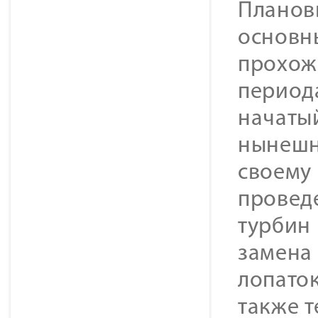
Планов
основн
прохож
период
начаты
нынешне
своему 
провед
турбин 
замена 
лопаток
также 