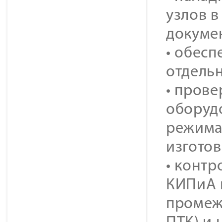
узлов в
докуме
• обес
отдельн
• прове
оборуд
режима
изготов
• контр
КИПиА 
промеж