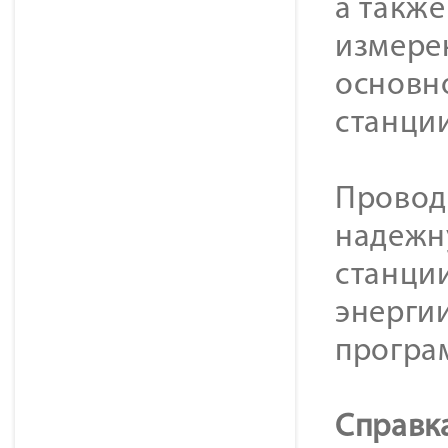
а такж
измере
основн
станции
Провод
надежн
станции
энерги
програ
Справк