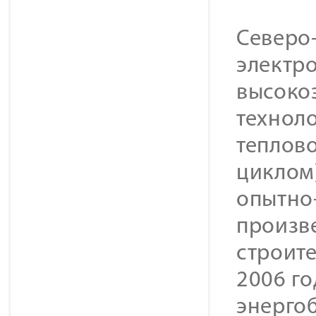
Северо-
электр
высоко
технол
теплов
циклом)
опытно
произве
строите
2006 го
энергоб