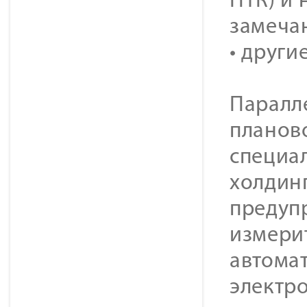
ПТК) и 
замеча
• други
Паралле
планов
специа
холдин
предуп
измери
автома
электр