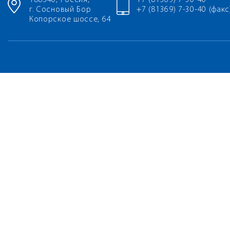
188540, Россия,
+7 (81369) 7-30-40
г. Сосновый Бор
+7 (81369) 7-30-40 (факс
Копорское шоссе, 64