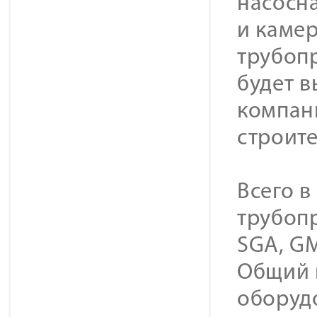
насосн
и каме
трубоп
будет 
компан
строите
Всего в
трубопр
SGA, GM
Общий в
оборуд