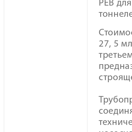
РЕВ дл
тоннел
Стоимо
27, 5 м
третьем
предна
строящ
Трубоп
соедин
техниче