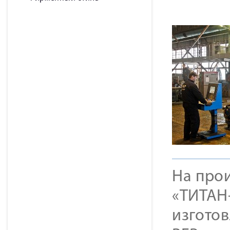
На про
«ТИТАН
изгото