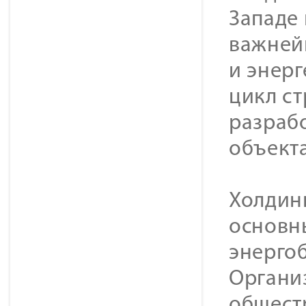
Западе
важней
и энер
цикл с
разраб
объекта
Холдин
основн
энерго
Органи
общест