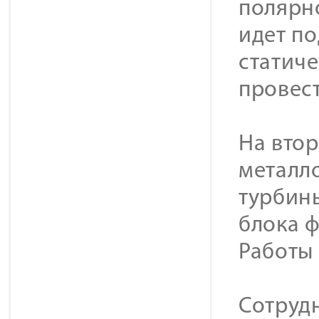
полярно
идет по
статич
провес
На вто
металл
турбин
блока ф
Работы 
Сотруд