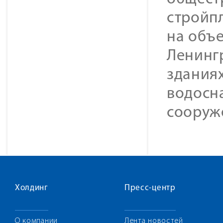
стройп
на объе
Ленингр
зданиях
водосн
сооруж
Холдинг
Пресс-центр
О компании
Лента новостей