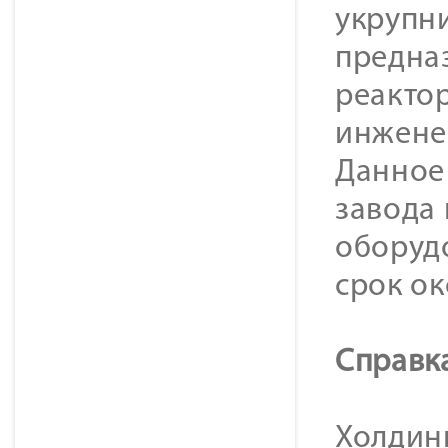
укрупн
предна
реактор
инжене
Данное
завода 
оборуд
срок ок
Cправк
Холдинг