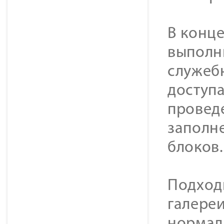
В конц
выполн
служеб
доступа
провед
заполн
блоков.
Подход
галере