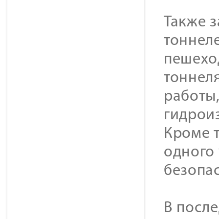
Также з
тоннел
пешехо
тоннеля
работы
гидроиз
Кроме 
одного 
безопас
В посл