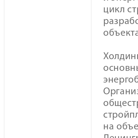
цикл с
разраб
объекта
Холдин
основн
энерго
Органи
общест
стройп
на объе