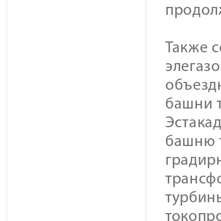
продол
Также 
элегазо
объездн
башни т
Эстакад
башню 
градирн
трансф
турбины
токопр