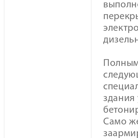
выполн
перекр
электр
дизельн
Полным
следую
специа
здания 
бетонир
Само же
заарми