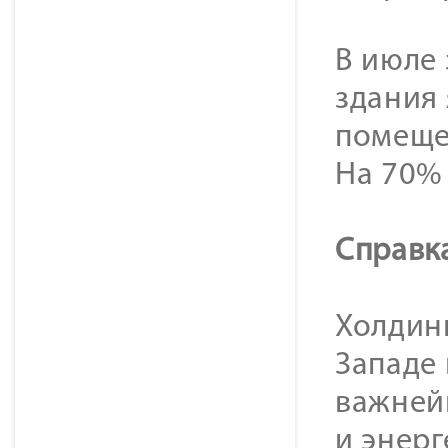
В июле
здания
помеще
На 70%
Cправк
Холдинг
Западе
важней
и энер