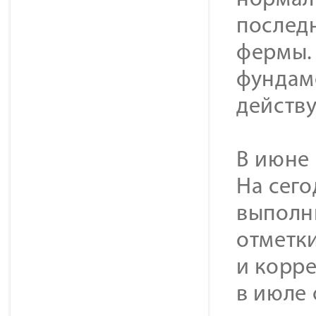
нормал
послед
фермы.
фундам
действ
В июне
На сег
выполн
отметки
и корр
в июле 