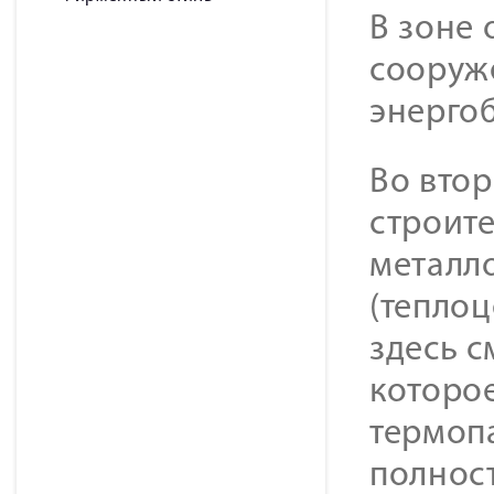
В зоне 
сооруж
энергоб
Во вто
строит
металл
(теплоц
здесь 
которо
термоп
полнос