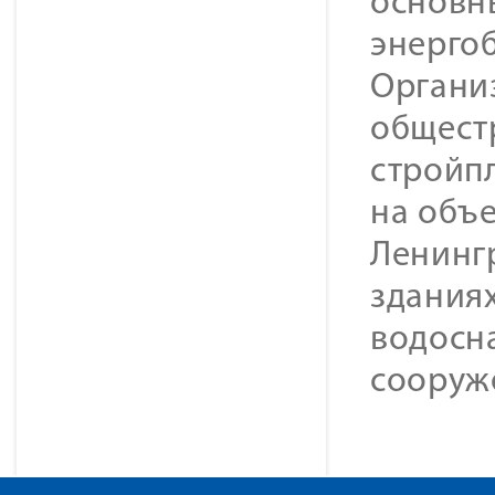
основн
энерго
Органи
общест
стройп
на объе
Ленингр
зданиях
водосн
сооруж