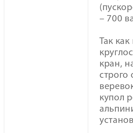
(пускор
– 700 ва
Так как
кругло
кран, н
строго
верево
купол 
альпини
установ