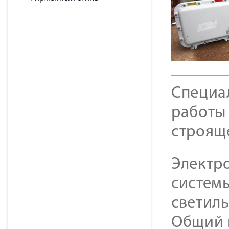
Специа
работы 
строящ
Электр
систем
светиль
Общий в