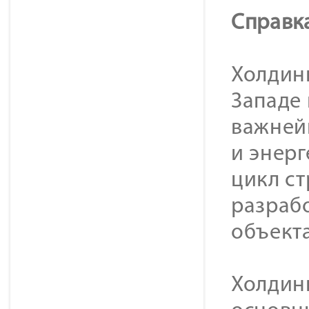
Справк
Холдинг
Западе
важней
и энер
цикл с
разраб
объекта
Холдин