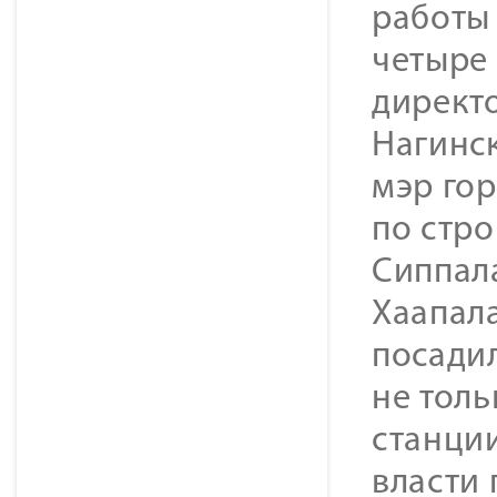
работы
четыре 
директ
Нагинск
мэр го
по стр
Сиппал
Хаапал
посади
не тол
станции
власти 