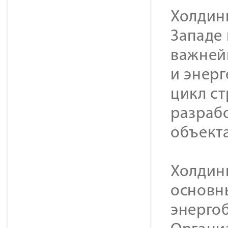
Холдинг
Западе
важней
и энер
цикл с
разраб
объекта
Холдин
основн
энерго