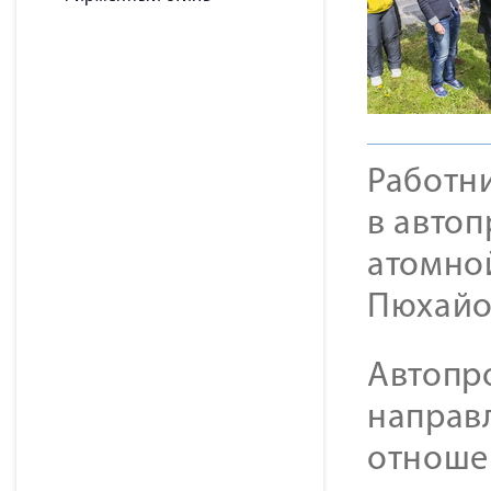
Работн
в автоп
атомной
Пюхайо
Автопр
направ
отноше