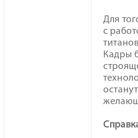
Для то
с работ
титанов
Кадры 
строящ
технол
останут
желающ
Cправк