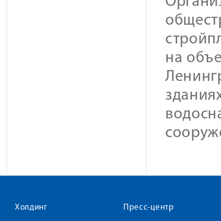
Органи
общест
стройп
на объе
Ленингр
зданиях
водосн
сооруж
Холдинг
Пресс-центр