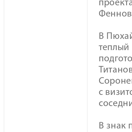
проект
Феннов
В Пюхай
теплый
подгот
Титано
Сороне
с визит
соседни
В знак