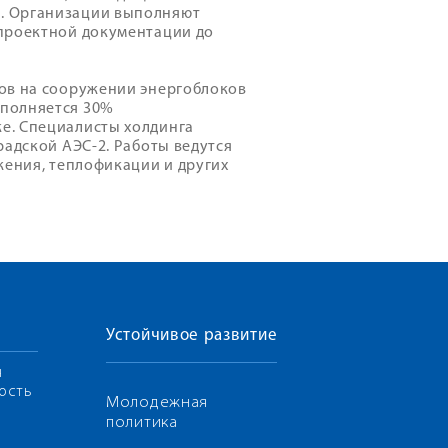
. Организации выполняют
 проектной документации до
ов на сооружении энергоблоков
ыполняется 30%
е. Специалисты холдинга
радской АЭС-2. Работы ведутся
жения, теплофикации и других
Устойчивое развитие
я
ость
Молодежная
политика