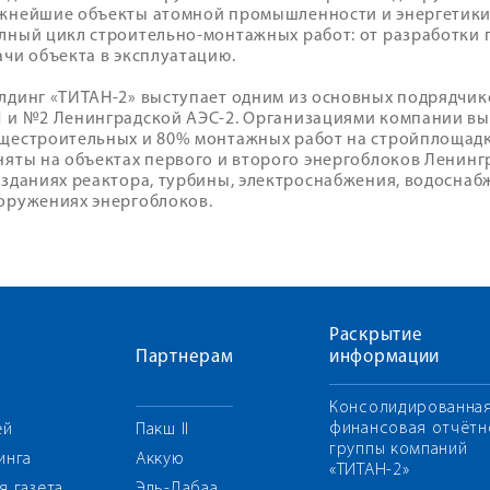
жнейшие объекты атомной промышленности и энергетики
лный цикл строительно-монтажных работ: от разработки
ачи объекта в эксплуатацию.
лдинг «ТИТАН-2» выступает одним из основных подрядчик
 и №2 Ленинградской АЭС-2. Организациями компании в
щестроительных и 80% монтажных работ на стройплощадк
няты на объектах первого и второго энергоблоков Ленинг
 зданиях реактора, турбины, электроснабжения, водоснаб
оружениях энергоблоков.
Раскрытие
Партнерам
информации
Консолидированна
финансовая отчётн
ей
Пакш II
группы компаний
инга
Аккую
«ТИТАН-2»
я газета
Эль-Дабаа