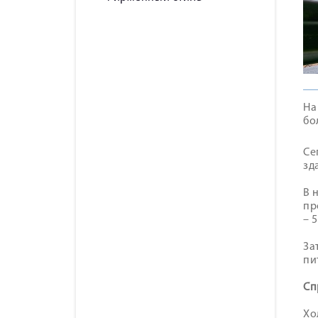
На
бо
Се
зд
В 
пр
– 
За
пи
Cп
Хо