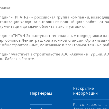
равка:
лдинг «ТИТАН-2» – российская группа компаний, возводящ
ганизации холдинга выполняют полный цикл работ - от р
кументации до сдачи объекта в эксплуатацию.
лдинг «ТИТАН-2» выступает генеральным подрядчиком на
ергоблоков Ленинградской атомной станции. Организаци
е общестроительные, монтажные и электромонтажные раб
лдинг участвует в строительстве АЭС «Аккую» в Турции, А
ль-Дабаа» в Египте.
Раскрытие
Партнерам
информации
Консолидированна