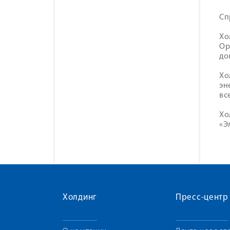
Сп
Хо
Ор
до
Хо
эн
вс
Хо
«Э
Холдинг
Пресс-центр