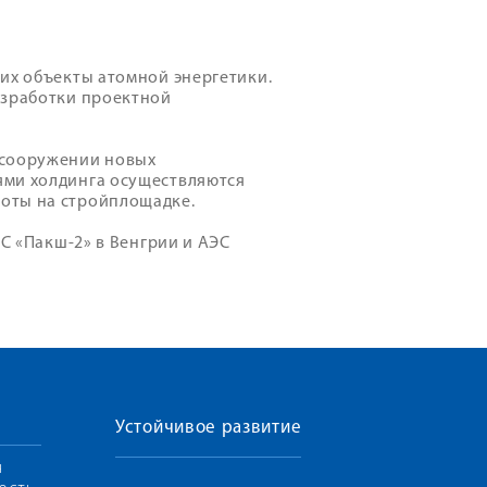
их объекты атомной энергетики.
азработки проектной
 сооружении новых
ями холдинга осуществляются
оты на стройплощадке.
ЭС «Пакш-2» в Венгрии и АЭС
Устойчивое развитие
я