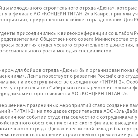
йцы молодежного строительного отряда «Дюна», которые
ену в филиале АО «КОНЦЕРН ТИТАН-2» в Каире, приняли у
роприятиях, приуроченных к юбилею празднования Дня Р
уденты присоединились к видеоконференции со штабом Р
представителями Общественного совета Министерства стр
просы развития студенческого строительного движения, 
офессионального роста молодых специалистов.
чером для бойцов отряда «Дюны» был организован показ ф
менениям». Лента повествует о развитии Российских студ
имание на их сотрудничестве с холдингом «ТИТАН-2». Осо
оекту строительства Сибирского кольцевого источника ф
дрядчиком которого является АО «КОНЦЕРН ТИТАН-2».
вершением праздничных мероприятий стало создание пам
аний «ТИТАН-2» на площадке строительства АЭС «Эль-Даба
мволичном событии студенты совместно с сотрудниками 
зяйственного обеспечения египетского филиала высадили
роительного отряда «Дюна» внесли свой вклад в благоуст
еемственность поколений строителей и стремление к уст