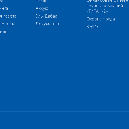
финансовая отчётн
ей
Пакш II
группы компаний
инга
Аккую
«ТИТАН-2»
я газета
Эль-Дабаа
Охрана труда
 прессы
Документы
КЭДО
иль