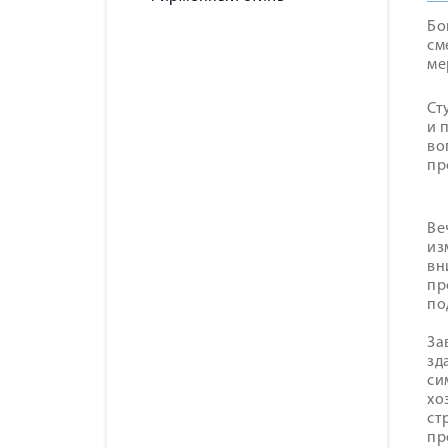
Бо
см
ме
Ст
и 
во
пр
Ве
из
вн
пр
по
За
зд
си
хо
ст
пр