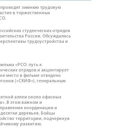
 проводят зимнюю трудовую
частие в торжественных
СО.
оссийских студенческих отрядов
оительства России. Обсуждались
перспективы трудоустройства и
ильма «РСО: путь к
енческих отрядов и акцентирует
бое место в фильме отведено
отонов («СКИФ»), генеральным
ятной аллеи около офисных
а». В этом важном и
управления координации и
 десятки деревьев. Бойцы
ройство территории, подчеркнув
ойчивому развитию.