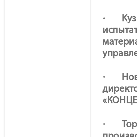
·
Куз
испыта
матери
управл
·
Нов
директ
«КОНЦЕ
·
Тор
произв