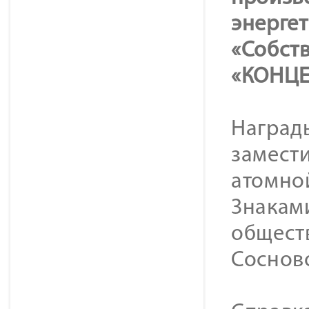
энерге
«Собст
«КОНЦЕ
Наград
замести
атомной
Знакам
общест
Сосново