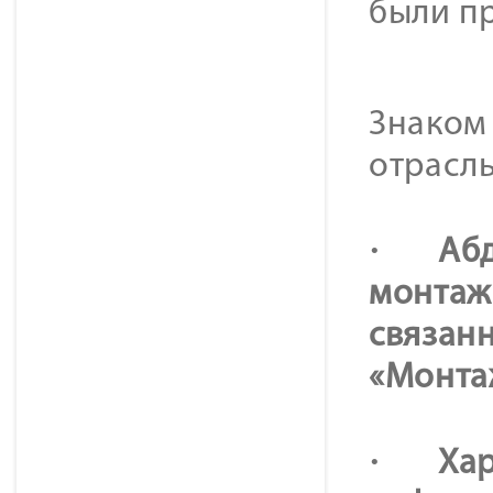
были пр
Знаком 
отрасл
·
Аб
монтаж
связанн
«Монта
·
Хар