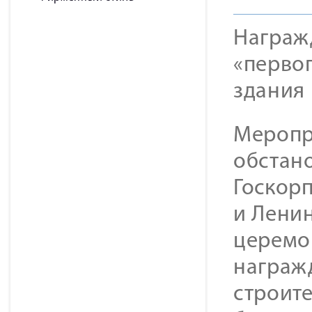
Награж
«перво
здания 
Меропр
обстано
Госкорп
и Лени
церемо
награж
строите