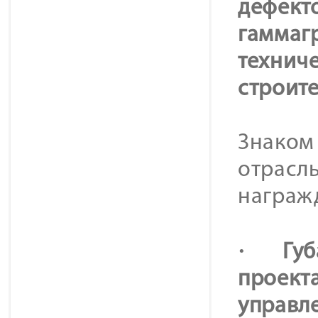
дефекто
гаммаг
технич
строит
Знаком 
отрасл
награж
·
Губ
проект
управл