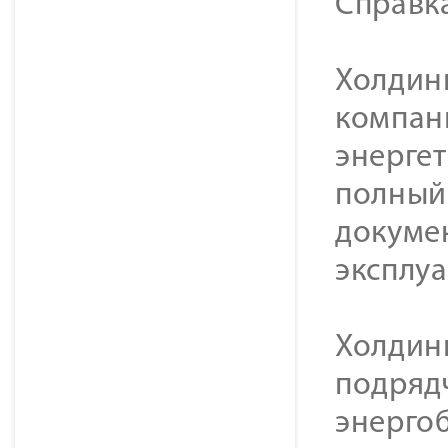
Справк
Холдинг
компан
энерге
полный 
докуме
эксплу
Холдин
подряд
энерго