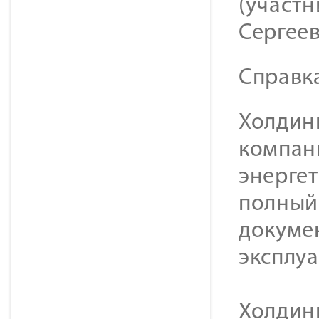
(участн
Сергеев
Справк
Холдинг
компан
энерге
полный 
докуме
эксплу
Холдин