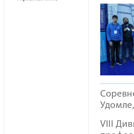
Соревн
Удомле
VIII Д