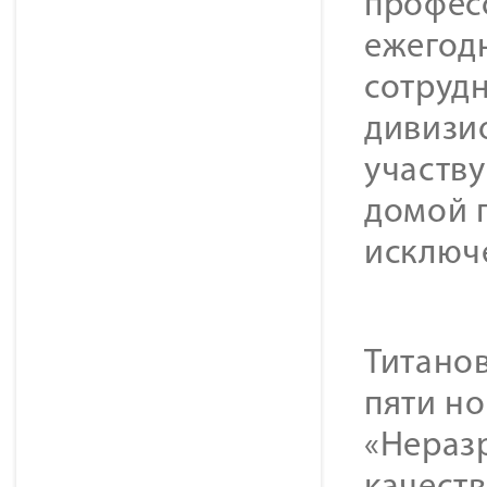
професс
ежегод
сотруд
дивизио
участву
домой п
исключ
Титанов
пяти н
«Нераз