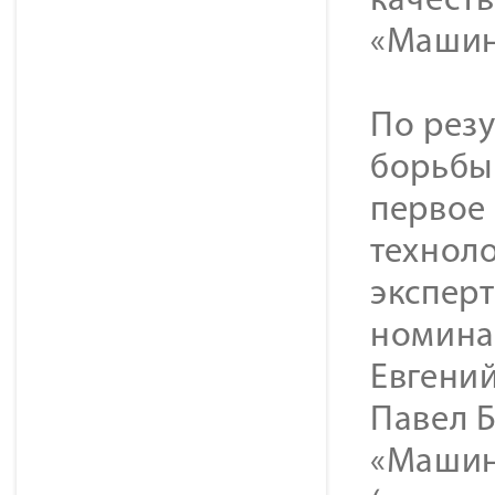
качест
«Машин
По рез
борьбы
первое
техноло
эксперт
номина
Евгений
Павел Б
«Машин