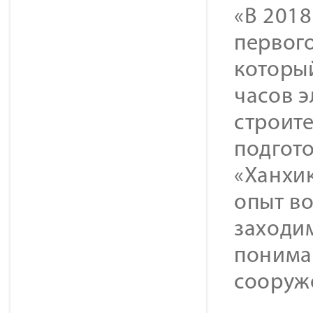
«В 2018
первог
которы
часов э
строите
подгот
«Ханхик
опыт в
заходи
понима
сооруж