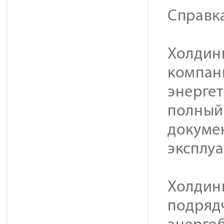
Справк
Холдинг
компан
энерге
полный 
докуме
эксплу
Холдин
подряд