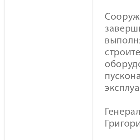
Сооруж
заверши
выполн
строит
оборуд
пускона
эксплу
Генера
Григор