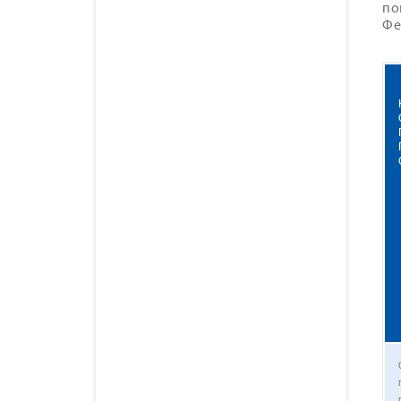
по
Фе