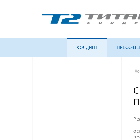
ХОЛДИНГ
ПРЕСС-ЦЕ
Хо
С
П
Ре
ос
пр