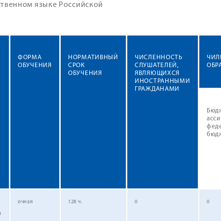
ственном языке Российской
ФОРМА
НОРМАТИВНЫЙ
ЧИСЛЕННОСТЬ
ЧИЛ
ОБУЧЕНИЯ
СРОК
СЛУШАТЕЛЕЙ,
ОБР
ОБУЧЕНИЯ
ЯВЛЯЮЩИХСЯ
ИНОСТРАННЫМИ
ГРАЖДАНАМИ
Бюд
асси
фед
бюд
очная
128 ч.
0
0
й