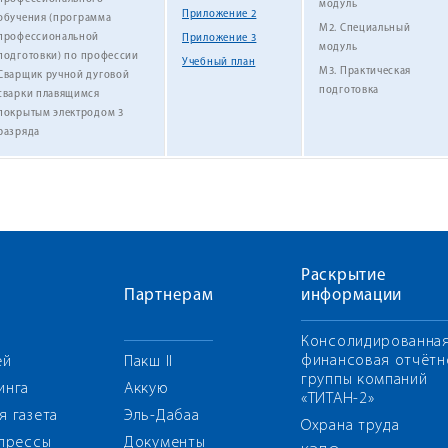
модуль
Приложение 2
обучения
(программа
М2. Специальный
профессиональной
Приложение 3
модуль
подготовки)
по профессии
Учебный план
М3. Практическая
Сварщик ручной дуговой
подготовка
сварки плавящимся
покрытым электродом 3
разряда
Раскрытие
Партнерам
информации
Консолидированна
финансовая отчётн
ей
Пакш II
группы компаний
инга
Аккую
«ТИТАН-2»
я газета
Эль-Дабаа
Охрана труда
 прессы
Документы