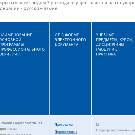
крытым электродом 3 разряда осуществляется на государ
дерации - русском языке
НАИМЕНОВАНИЕ
ОП В ФОРМЕ
УЧЕБНЫЕ
ОСНОВНОЙ
ЭЛЕКТРОННОГО
ПРЕДМЕТЫ, КУРСЫ,
ПРОГРАММЫ
ДОКУМЕНТА
ДИСЦИПЛИНЫ
ПРОФЕССИОНАЛЬНОГО
(МОДУЛИ),
ОБУЧЕНИЯ
ПРАКТИКА
Основная образовательная
Программа
М1.
программа
Общепрофессиональны
Приложение 1
профессионального