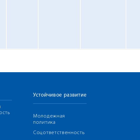
Устойчивое развитие
я
ость
Молодежная
политика
Соцответственность