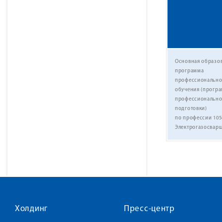
Основная образо
программа
профессионально
обучения (прогр
профессиональн
подготовки)
по профессии 105
Электрогазосвар
Холдинг
Пресс-центр