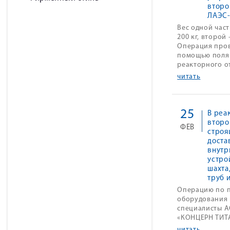
второ
ЛАЭС
Вес одной част
200 кг, второй –
Операция пров
помощью поля
реакторного о
читать
25
В реа
второ
ФЕВ
строя
доста
внутр
устро
шахта
труб 
Операцию по 
оборудования
специалисты А
«КОНЦЕРН ТИТА
читать