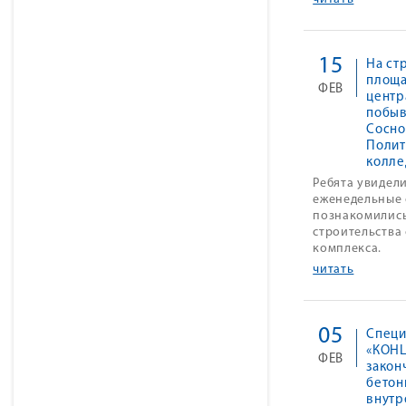
15
На ст
площа
ФЕВ
центр
побыв
Сосно
Полит
колле
Ребята увидели
еженедельные 
познакомились
строительства
комплекса.
читать
05
Специ
«КОНЦ
ФЕВ
закон
бетон
внутр