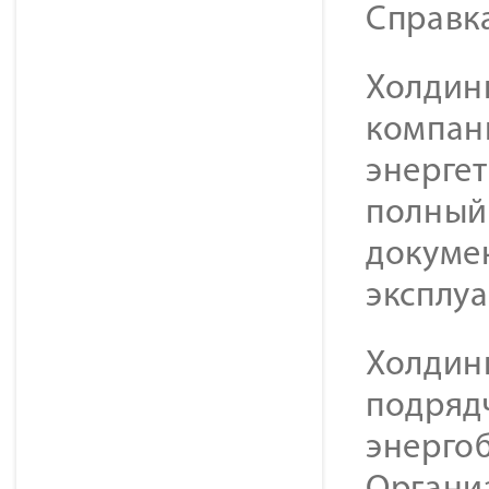
Справк
Холдинг
компан
энерге
полный 
докуме
эксплу
Холдин
подряд
энерго