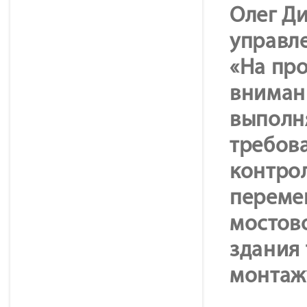
Олег Ди
управле
«На пр
внимани
выполня
требов
контро
переме
мостово
здания 
монтаж