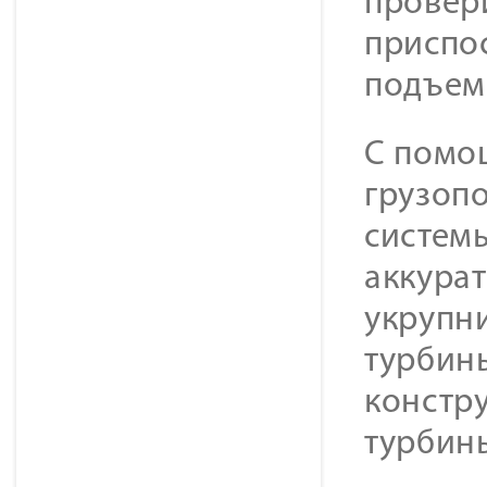
провер
приспо
подъем
С помощ
грузоп
систем
аккура
укрупн
турбины
констру
турбин