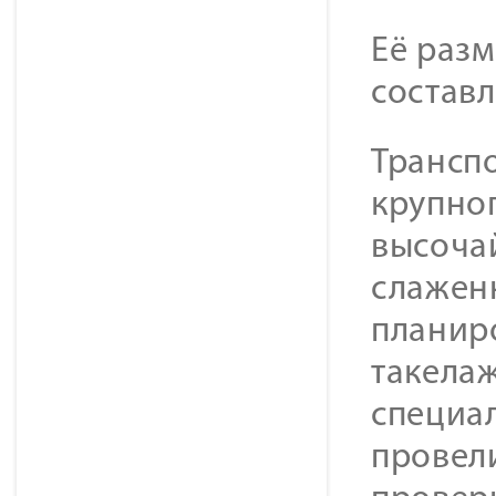
Её раз
составл
Транспо
крупног
высоча
слажен
планир
такела
специа
провел