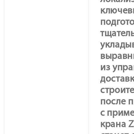
ключев
подгот
тщател
уклады
выравн
из упр
доставк
строите
после 
с прим
крана 