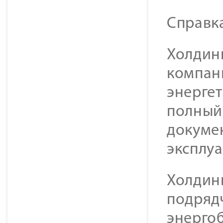
Справк
Холдинг
компан
энерге
полный 
докуме
эксплу
Холдин
подряд
энерго