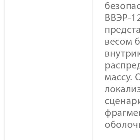
безопа
ВВЭР-1
предст
весом б
внутри
распре
массу.
локали
сценар
фрагме
оболоч