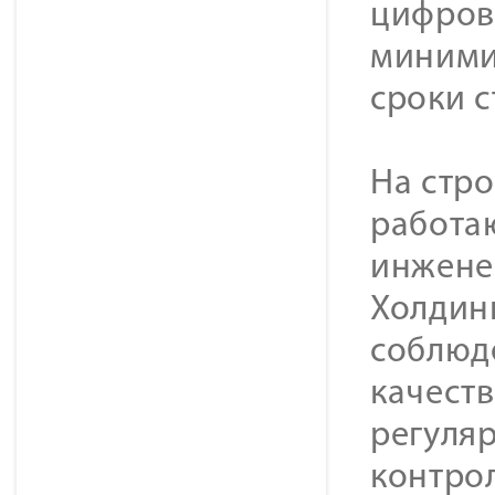
цифров
миними
сроки с
На стр
работа
инжене
Холдин
соблюд
качеств
регуля
контрол