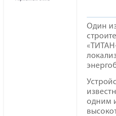
Один и
строите
«ТИТАН-
локали
энерго
Устройс
известн
одним 
высоко