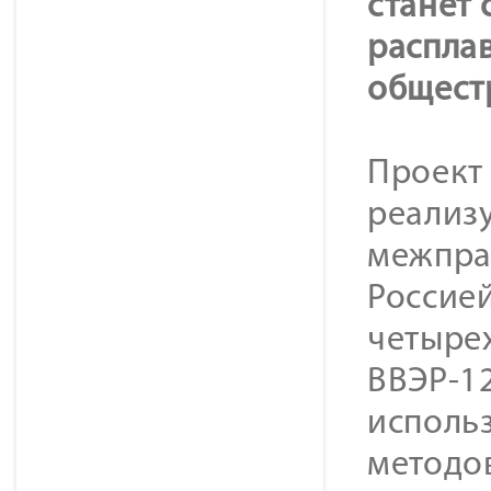
станет 
расплав
общест
Проект 
реализу
межпра
Россией
четыре
ВВЭР-1
исполь
методо