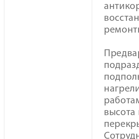
антико
восста
ремонтн
Предва
подраз
подпол
нагрел
работам
высота 
перекры
Сотруд