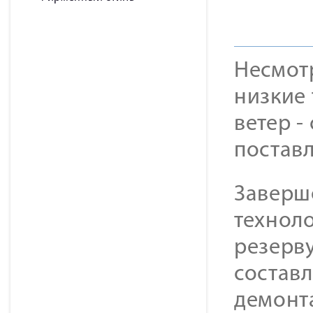
Несмот
низкие 
ветер 
постав
Заверш
технол
резерв
составл
демонта