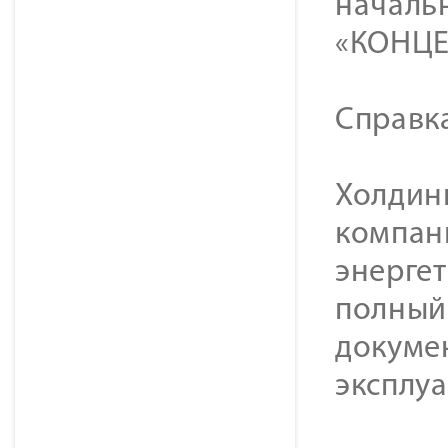
началь
«КОНЦЕ
Справк
Холдинг
компан
энерге
полный 
докуме
эксплу