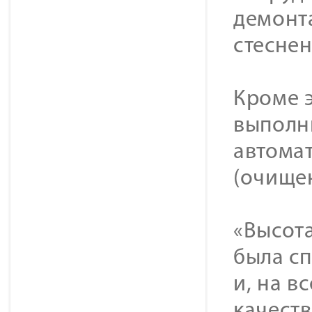
демонт
стеснен
Кроме 
выполн
автома
(очище
«Высота
была сп
и, на в
качест