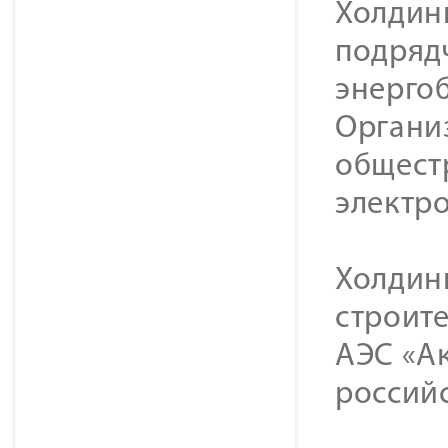
Холдин
подряд
энерго
Органи
общест
электр
Холдин
строите
АЭС «Ак
российс