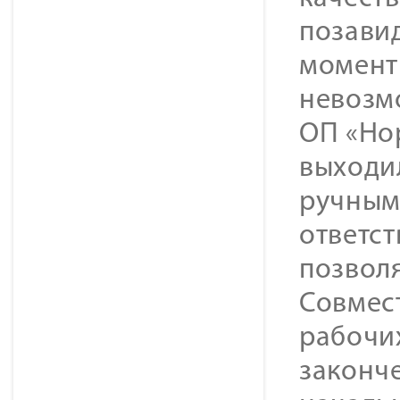
позавид
моменты
невозм
ОП «Но
выходи
ручным
ответст
позволя
Совмес
рабочи
законче