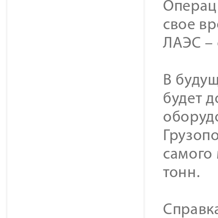
Операци
свое в
ЛАЭС – 
В буду
будет д
оборуд
Грузопо
самого 
тонн.
Справк