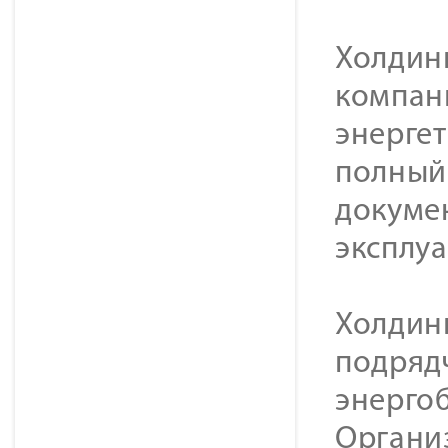
Холдинг
компан
энерге
полный 
докуме
эксплу
Холдин
подряд
энерго
Органи