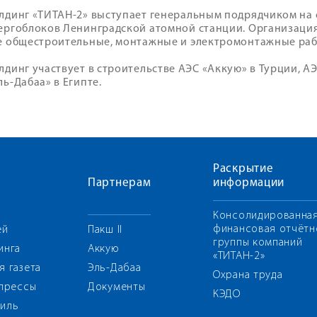
лдинг «ТИТАН-2» выступает генеральным подрядчиком на
ергоблоков Ленинградской атомной станции. Организаци
е общестроительные, монтажные и электромонтажные раб
лдинг участвует в строительстве АЭС «Аккую» в Турции, А
ль-Дабаа» в Египте.
Раскрытие
Партнерам
информации
Консолидированна
финансовая отчётн
ей
Пакш II
группы компаний
инга
Аккую
«ТИТАН-2»
я газета
Эль-Дабаа
Охрана труда
 прессы
Документы
КЭДО
иль