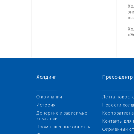
Хо
эн
вс
Хо
«Э
Холдинг
Пресс-центр
О компании
Лента новост
История
Новости холд
Дочерние и зависимые
Корпоративна
компании
Контакты для
Промышленные объекты
Фирменный ст