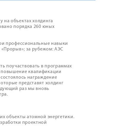
у на объектах холдинга
вовано порядка 260 юных
свои профессиональные навыки
 «Прорыв»; за рубежом: АЭС
ть поучаствовать в программах
а повышение квалификации
 состоялось награждение
которые представят холдинг
ледующий раз мы вновь
тра.
их объекты атомной энергетики.
азработки проектной