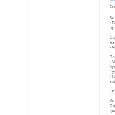
Се
Бо
«Т
пр
Ст
на
«А
По
«М
бу
лу
«Т
вс
Сп
Хо
Ор
до