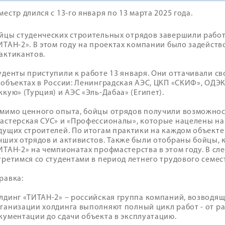
местр длился с 13-го января по 13 марта 2025 года.
йцы студенческих строительных отрядов завершили работ
ИТАН-2». В этом году на проектах компании было задейст
актикантов.
уденты приступили к работе 13 января. Они оттачивали 
 объектах в России: Ленинградская АЭС, ЦКП «СКИФ», ОДЭК
ккую» (Турция) и АЭС «Эль-Дабаа» (Египет).
мимо ценного опыта, бойцы отрядов получили возможнос
астерская СУС» и «Профессионалы», которые нацелены н
дущих строителей. По итогам практики на каждом объекте
чших отрядов и активистов. Также были отобраны бойцы, 
ИТАН-2» на чемпионатах профмастерства в этом году. В с
третимся со студентами в период летнего трудового семес
равка:
лдинг «ТИТАН-2» – российская группа компаний, возводящ
ганизации холдинга выполняют полный цикл работ - от р
кументации до сдачи объекта в эксплуатацию.